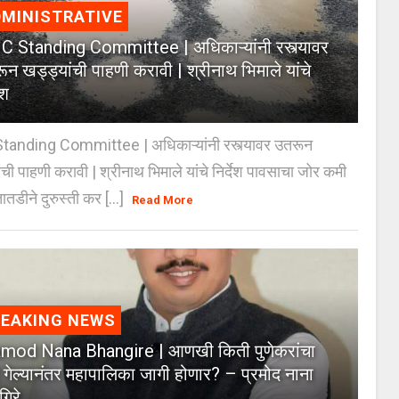
MINISTRATIVE
 Standing Committee | अधिकाऱ्यांनी रस्त्यावर
ून खड्ड्यांची पाहणी करावी | श्रीनाथ भिमाले यांचे
ेश
anding Committee | अधिकाऱ्यांनी रस्त्यावर उतरून
ंची पाहणी करावी | श्रीनाथ भिमाले यांचे निर्देश पावसाचा जोर कमी
ातडीने दुरुस्ती कर [...]
Read More
REAKING NEWS
mod Nana Bhangire | आणखी किती पुणेकरांचा
 गेल्यानंतर महापालिका जागी होणार? – प्रमोद नाना
गिरे