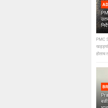
AD
PMC
उतर
निर्द
PMC St
खड्ड्या
होताच त
B
Pra
बळी
भान