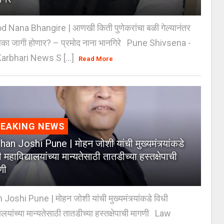
 Nana Bhangire | आणखी किती पुणेकरांचा बळी गेल्यानंतर
िका जागी होणार? – प्रमोद नाना भानगिरे Pune Shivsena -
arbhari News S [...]
Read More
REAKING NEWS
an Joshi Pune | मोहन जोशी यांची मुख्यमंत्र्यांकडे
 महाविद्यालयांच्या मान्यतेसाठी तातडीच्या हस्तक्षेपाची
णी
oshi Pune | मोहन जोशी यांची मुख्यमंत्र्यांकडे विधी
यालयांच्या मान्यतेसाठी तातडीच्या हस्तक्षेपाची मागणी Law