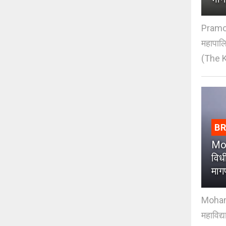
Pramod
महापाल
(The K
B
Moh
विधी
माग
Mohan J
महाविद्