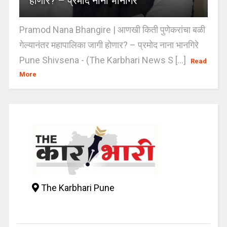
होणार? – प्रमोद नाना भानगिरे
Pramod Nana Bhangire | आणखी किती पुणेकरांचा बळी
गेल्यानंतर महापालिका जागी होणार? – प्रमोद नाना भानगिरे
Pune Shivsena - (The Karbhari News S [...]
Read
More
The Karbhari Pune