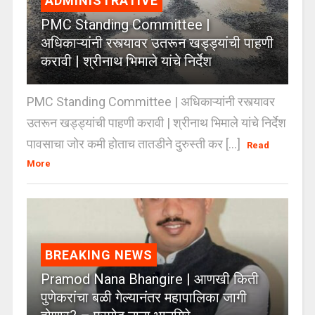
ADMINISTRATIVE
PMC Standing Committee |
अधिकाऱ्यांनी रस्त्यावर उतरून खड्ड्यांची पाहणी
करावी | श्रीनाथ भिमाले यांचे निर्देश
PMC Standing Committee | अधिकाऱ्यांनी रस्त्यावर
उतरून खड्ड्यांची पाहणी करावी | श्रीनाथ भिमाले यांचे निर्देश
पावसाचा जोर कमी होताच तातडीने दुरुस्ती कर [...]
Read
More
BREAKING NEWS
Pramod Nana Bhangire | आणखी किती
पुणेकरांचा बळी गेल्यानंतर महापालिका जागी