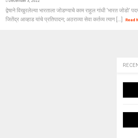
December 3, 2022
द्वेषाने विखुरलेल्या भारताला जोडण्याचे काम राहुल गांधी 'भारत जोडो' पद
जितेंद्र आव्हाड यांचे प्रतिपादन; अठराव्या सेवा कर्तव्य त्याग [...]
Read 
RECE