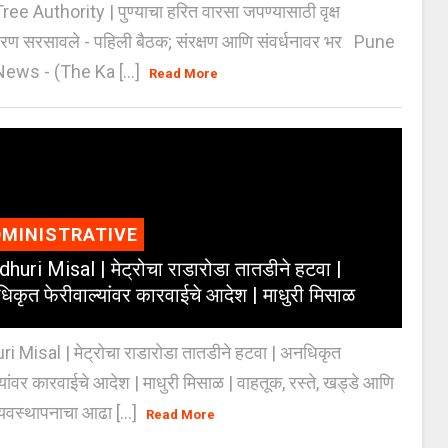
e Authority | पुण्याचा हरित वारसा जपण्यासाठी वृक्ष
करण सरसावले - पहिली बैठक; संरक्षण आणि संवर्धनावर भर Pune
ws - (The Ka [...]
Read More
MINISTRATIVE
huri Misal | मेट्रोचा राडारोडा तातडीने हटवा |
िकृत फेरीवाल्यांवर कारवाईचे आदेश | माधुरी मिसाळ
 Misal | मेट्रोचा राडारोडा तातडीने हटवा | अनधिकृत
्यांवर कारवाईचे आदेश | माधुरी मिसाळ | वाहतूक, रस्ते, खड्डे आणि
यवस्थापनाचा आढा [...]
Read More