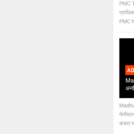
PMC Tre
प्राधि
PMC Ne
AD
Mad
अनध
Madhuri
फेरीवाल
कचरा व्