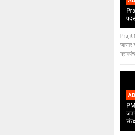
AD
Pra
पदस
Prajit 
जाणार ब
ग्रामपंच
AD
PMC
जपण
संर