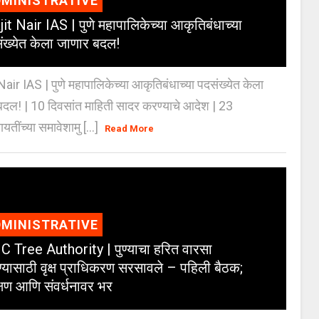
MINISTRATIVE
jit Nair IAS | पुणे महापालिकेच्या आकृतिबंधाच्या
ंख्येत केला जाणार बदल!
Nair IAS | पुणे महापालिकेच्या आकृतिबंधाच्या पदसंख्येत केला
दल! | 10 दिवसांत माहिती सादर करण्याचे आदेश | 23
ायतींच्या समावेशामु [...]
Read More
MINISTRATIVE
 Tree Authority | पुण्याचा हरित वारसा
्यासाठी वृक्ष प्राधिकरण सरसावले – पहिली बैठक;
क्षण आणि संवर्धनावर भर