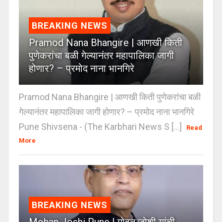
BREAKING NEWS
Pramod Nana Bhangire | आणखी किती
पुणेकरांचा बळी गेल्यानंतर महापालिका जागी
होणार? – प्रमोद नाना भानगिरे
Pramod Nana Bhangire | आणखी किती पुणेकरांचा बळी
गेल्यानंतर महापालिका जागी होणार? – प्रमोद नाना भानगिरे
Pune Shivsena - (The Karbhari News S [...]
Read
More
BREAKING NEWS
Mohan Joshi Pune | मोहन जोशी यांची