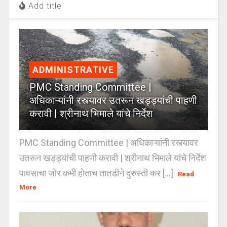
Add title
ADMINISTRATIVE
PMC Standing Committee |
अधिकाऱ्यांनी रस्त्यावर उतरून खड्ड्यांची पाहणी
करावी | श्रीनाथ भिमाले यांचे निर्देश
PMC Standing Committee | अधिकाऱ्यांनी रस्त्यावर
उतरून खड्ड्यांची पाहणी करावी | श्रीनाथ भिमाले यांचे निर्देश
पावसाचा जोर कमी होताच तातडीने दुरुस्ती कर [...]
Read
More