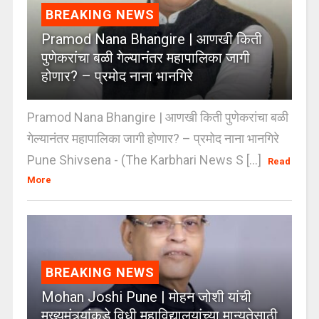
BREAKING NEWS
Pramod Nana Bhangire | आणखी किती
पुणेकरांचा बळी गेल्यानंतर महापालिका जागी
होणार? – प्रमोद नाना भानगिरे
Pramod Nana Bhangire | आणखी किती पुणेकरांचा बळी
गेल्यानंतर महापालिका जागी होणार? – प्रमोद नाना भानगिरे
Pune Shivsena - (The Karbhari News S [...]
Read
More
BREAKING NEWS
Mohan Joshi Pune | मोहन जोशी यांची
मुख्यमंत्र्यांकडे विधी महाविद्यालयांच्या मान्यतेसाठी