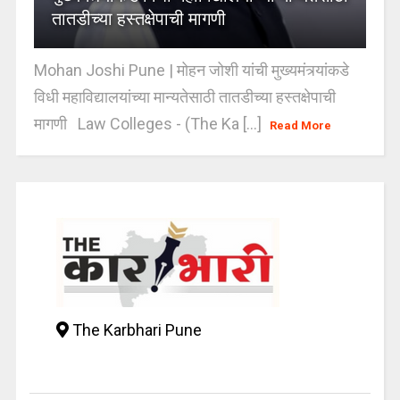
तातडीच्या हस्तक्षेपाची मागणी
Mohan Joshi Pune | मोहन जोशी यांची मुख्यमंत्र्यांकडे
विधी महाविद्यालयांच्या मान्यतेसाठी तातडीच्या हस्तक्षेपाची
मागणी Law Colleges - (The Ka [...]
Read More
The Karbhari Pune