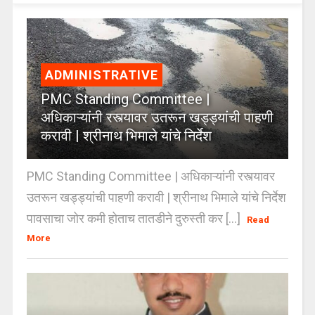
ADMINISTRATIVE
PMC Standing Committee |
अधिकाऱ्यांनी रस्त्यावर उतरून खड्ड्यांची पाहणी
करावी | श्रीनाथ भिमाले यांचे निर्देश
PMC Standing Committee | अधिकाऱ्यांनी रस्त्यावर
उतरून खड्ड्यांची पाहणी करावी | श्रीनाथ भिमाले यांचे निर्देश
पावसाचा जोर कमी होताच तातडीने दुरुस्ती कर [...]
Read
More