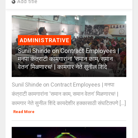
Add title
ADMINISTRATIVE
Sunil Shinde on Contract Employees |
मनपा कंत्राटी कामगारांना ‘समान काम, समान
वेतन’ मिळणारच! | कामगार नेते सुनील शिंदे
Sunil Shinde on Contract Employees | मनपा
कंत्राटी कामगारांना ‘समान काम, समान वेतन’ मिळणारच! |
कामगार नेते सुनील शिंदे कायदेशीर हक्कासाठी संघटितपणे [...]
Read More