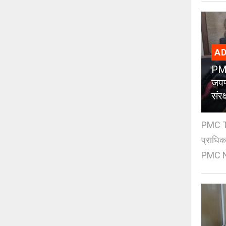
AD
PMC
जपण
संर
PMC Tre
प्राधि
PMC Ne