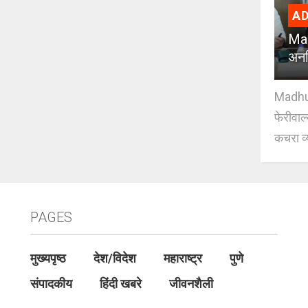
AD
Mad
अनध
Madhuri
फेरीवाल
कचरा व्
PAGES
मुख्यपृष्ठ
देश/विदेश
महाराष्ट्र
पुणे
संपादकीय
हिंदी खबरे
जीवनशैली