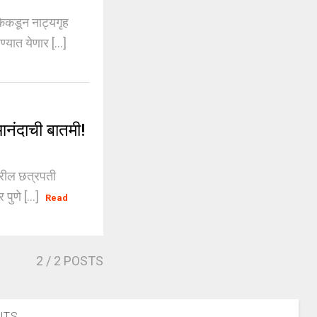
केकडून नाट्यगृह
ात येणार [...]
नंदाची बातमी!
वरील छत्रपती
पुणे [...]
Read
2
/ 2 POSTS
NTS