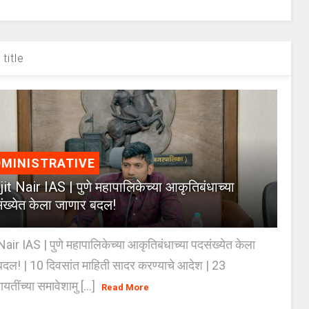
title
MINISTRATIVE
jit Nair IAS | पुणे महापालिकेच्या आकृतिबंधाच्या
ंख्येत केला जाणार बदल!
Nair IAS | पुणे महापालिकेच्या आकृतिबंधाच्या पदसंख्येत केला
दल! | 10 दिवसांत माहिती सादर करण्याचे आदेश | 23
ायतींच्या समावेशामु [...]
Read More