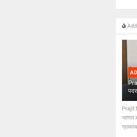
Add 
AD
Pra
पदस
Prajit 
जाणार ब
ग्रामपंच