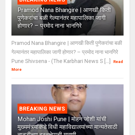
Pramod Nana Bhangire | आणखी किती
पुणेकरांचा बळी गेल्यानंतर महापालिका जागी
होणार? – प्रमोद नाना भानगिरे
Pramod Nana Bhangire | आणखी किती पुणेकरांचा बळी
गेल्यानंतर महापालिका जागी होणार? – प्रमोद नाना भानगिरे
Pune Shivsena - (The Karbhari News S [...]
Read
More
BREAKING NEWS
Mohan Joshi Pune | मोहन जोशी यांची
मुख्यमंत्र्यांकडे विधी महाविद्यालयांच्या मान्यतेसाठी
तातडीच्या हस्तक्षेपाची मागणी