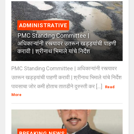
ADMINISTRATIVE
PMC Standing Committee |
अधिकाऱ्यांनी रस्त्यावर उतरून खड्ड्यांची पाहणी
करावी | श्रीनाथ भिमाले यांचे निर्देश
PMC Standing Committee | अधिकाऱ्यांनी रस्त्यावर
उतरून खड्ड्यांची पाहणी करावी | श्रीनाथ भिमाले यांचे निर्देश
पावसाचा जोर कमी होताच तातडीने दुरुस्ती कर [...]
Read
More
BREAKING NEWS