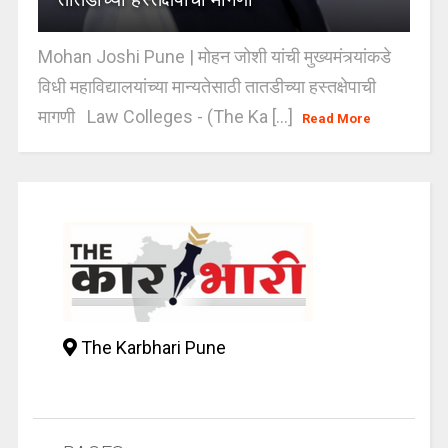
Mohan Joshi Pune | मोहन जोशी यांची मुख्यमंत्र्यांकडे
विधी महाविद्यालयांच्या मान्यतेसाठी तातडीच्या हस्तक्षेपाची
मागणी Law Colleges - (The Ka [...]
Read More
The Karbhari Pune