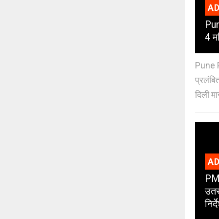
AD
Pun
4 मह
Pune PM
प्रलंबि
दिली मान
AD
PMC
उतर
निर्द