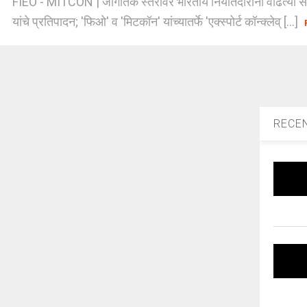
FIEO - MITCON | जागतिक स्तरावर भारतीय निर्यातदारांना वाढत्या 
यांचे प्रतिपादन; 'फिओ' व 'मिटकॉन' यांच्यातर्फे 'एक्स्पोर्ट कॉन्क्लेव् [...]
RECE