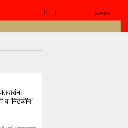
SEARCH
तदारांना
ओ’ व ‘मिटकॉन’