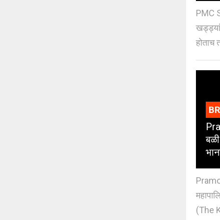
PMC St
खड्ड्या
होताच त
B
Pra
बळी
भान
Pramod
महापाल
(The K