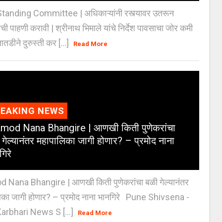
anding Committee | अधिकाऱ्यांनी रस्त्यावर उतरून
ंची पाहणी करावी | श्रीनाथ भिमाले यांचे निर्देश पावसाचा जोर कमी
ातडीने दुरुस्ती कर [...]
Read More
REAKING NEWS
mod Nana Bhangire | आणखी किती पुणेकरांचा
 गेल्यानंतर महापालिका जागी होणार? – प्रमोद नाना
गिरे
 Nana Bhangire | आणखी किती पुणेकरांचा बळी गेल्यानंतर
िका जागी होणार? – प्रमोद नाना भानगिरे Pune Shivsena -
arbhari News S [...]
Read More