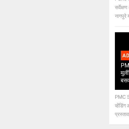
सर्वेक्ष
नागपुरे 
AD
PMC
मुली
बसव
PMC Sch
व्हेंडि
प्रस्ताव