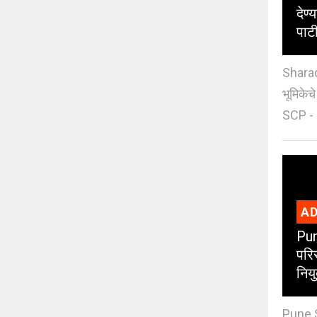
देण्
पाट
Sharad
भूमिकेच
SCP - 
AD
Pun
परिस
नियु
Pune S