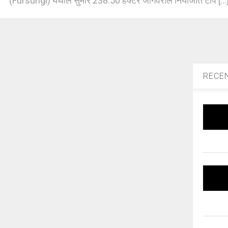
(Fursungi) येथील सुमारे 238.50 हेक्टर जागेवरील नियोजीत टीप [...
RECE