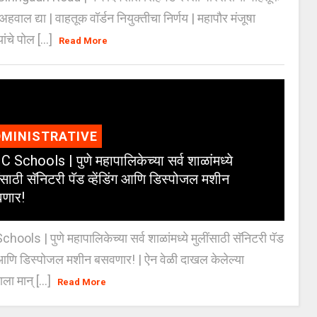
ण अहवाल द्या | वाहतूक वॉर्डन नियुक्तीचा निर्णय | महापौर मंजूषा
यांचे पोल [...]
Read More
MINISTRATIVE
 Schools | पुणे महापालिकेच्या सर्व शाळांमध्ये
ंसाठी सॅनिटरी पॅड व्हेंडिंग आणि डिस्पोजल मशीन
णार!
ools | पुणे महापालिकेच्या सर्व शाळांमध्ये मुलींसाठी सॅनिटरी पॅड
ंग आणि डिस्पोजल मशीन बसवणार! | ऐन वेळी दाखल केलेल्या
ाला मान् [...]
Read More