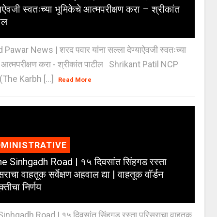
याऐवजी स्वतःच्या भूमिकेचे आत्मपरीक्षण करा – श्रीकांत
ील
 Pawar News | शरद पवार यांना सल्ला देण्याऐवजी स्वतःच्या
े आत्मपरीक्षण करा - श्रीकांत पाटील Shrikant Patil NCP
(The Karbh [...]
Read More
MINISTRATIVE
e Sinhgadh Road | १५ दिवसांत सिंहगड रस्ता
राचा वाहतूक सर्वेक्षण अहवाल द्या | वाहतूक वॉर्डन
क्तीचा निर्णय
inhgadh Road | १५ दिवसांत सिंहगड रस्ता परिसराचा वाहतूक