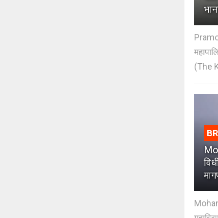
भान
Pramod
महापाल
(The K
B
Moh
विधी
माग
Mohan J
महाविद्