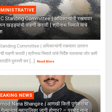
MINISTRATIVE
 Standing Committee | अधिकाऱ्यांनी रस्त्यावर
ून खड्ड्यांची पाहणी करावी | श्रीनाथ भिमाले यांचे
ेश
anding Committee | अधिकाऱ्यांनी रस्त्यावर उतरून
ंची पाहणी करावी | श्रीनाथ भिमाले यांचे निर्देश पावसाचा जोर कमी
ातडीने दुरुस्ती कर [...]
Read More
REAKING NEWS
mod Nana Bhangire | आणखी किती पुणेकरांचा
 गेल्यानंतर महापालिका जागी होणार? – प्रमोद नाना