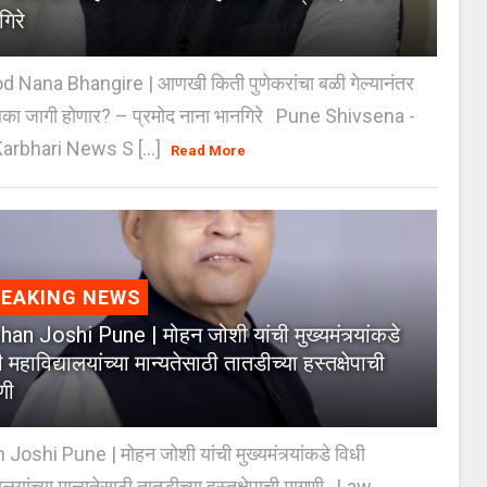
गिरे
 Nana Bhangire | आणखी किती पुणेकरांचा बळी गेल्यानंतर
िका जागी होणार? – प्रमोद नाना भानगिरे Pune Shivsena -
arbhari News S [...]
Read More
REAKING NEWS
an Joshi Pune | मोहन जोशी यांची मुख्यमंत्र्यांकडे
 महाविद्यालयांच्या मान्यतेसाठी तातडीच्या हस्तक्षेपाची
णी
oshi Pune | मोहन जोशी यांची मुख्यमंत्र्यांकडे विधी
यालयांच्या मान्यतेसाठी तातडीच्या हस्तक्षेपाची मागणी Law