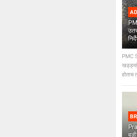
AD
PMC
उतर
निर्द
PMC St
खड्ड्या
होताच त
B
Pra
बळी