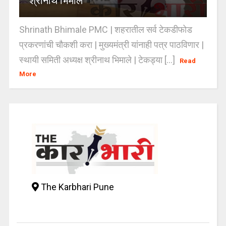
श्रीनाथ भिमाले
Shrinath Bhimale PMC | शहरातील सर्व टेकडीफोड
प्रकरणांची चौकशी करा | मुख्यमंत्री यांनाही पत्र पाठविणार |
स्थायी समिती अध्यक्ष श्रीनाथ भिमाले | टेकड्या [...]
Read
More
The Karbhari Pune