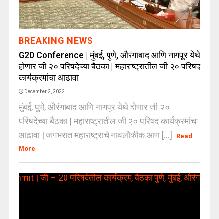
BREAKING NEWS
G20 Conference | मुंबई, पुणे, औरंगाबाद आणि नागपूर येथे
होणार जी २० परिषदेच्या बैठका | महाराष्ट्रातील जी २० परिषद
कार्यक्रमांचा आढावा
December 2, 2022
मुंबई, पुणे, औरंगाबाद आणि नागपूर येथे होणार जी २०
परिषदेच्या बैठका | महाराष्ट्रातील जी २० परिषद कार्यक्रमांचा
आढावा | जगभरात महाराष्ट्राचे नावलौकीक आण [...]
Read
More