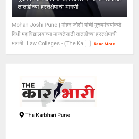
तातडीच्या हस्तक्षेपाची मागणी
Mohan Joshi Pune | मोहन जोशी यांची मुख्यमंत्र्यांकडे
विधी महाविद्यालयांच्या मान्यतेसाठी तातडीच्या हस्तक्षेपाची
मागणी Law Colleges - (The Ka [...]
Read More
The Karbhari Pune