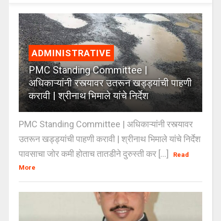
ADMINISTRATIVE
PMC Standing Committee |
अधिकाऱ्यांनी रस्त्यावर उतरून खड्ड्यांची पाहणी
करावी | श्रीनाथ भिमाले यांचे निर्देश
PMC Standing Committee | अधिकाऱ्यांनी रस्त्यावर
उतरून खड्ड्यांची पाहणी करावी | श्रीनाथ भिमाले यांचे निर्देश
पावसाचा जोर कमी होताच तातडीने दुरुस्ती कर [...]
Read
More