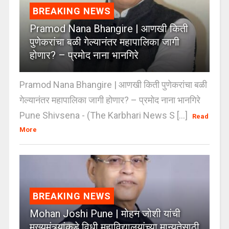
BREAKING NEWS
Pramod Nana Bhangire | आणखी किती
पुणेकरांचा बळी गेल्यानंतर महापालिका जागी
होणार? – प्रमोद नाना भानगिरे
Pramod Nana Bhangire | आणखी किती पुणेकरांचा बळी
गेल्यानंतर महापालिका जागी होणार? – प्रमोद नाना भानगिरे
Pune Shivsena - (The Karbhari News S [...]
Read
More
BREAKING NEWS
Mohan Joshi Pune | मोहन जोशी यांची
मुख्यमंत्र्यांकडे विधी महाविद्यालयांच्या मान्यतेसाठी