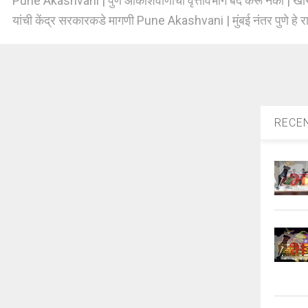
Pune Akashvani | पुणे आकाशवाणीचा वृत्तविभाग बंद करू नका | खासद
यांची केंद्र सरकारकडे मागणी Pune Akashvani | मुंबई नंतर पुणे हे राज
RECE