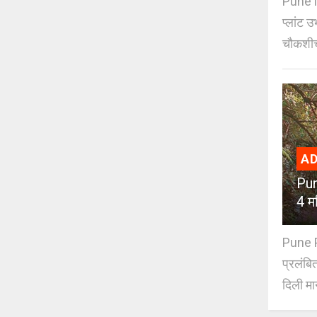
Pune N
प्लांट उ
चौकशीच
AD
Pun
4 मह
Pune PM
प्रलंबि
दिली मान