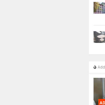
Add 
AD