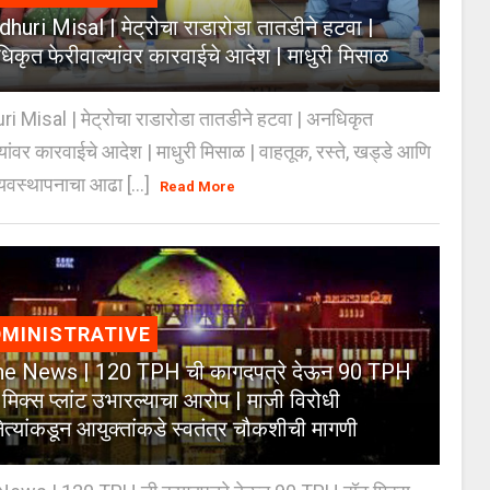
huri Misal | मेट्रोचा राडारोडा तातडीने हटवा |
िकृत फेरीवाल्यांवर कारवाईचे आदेश | माधुरी मिसाळ
 Misal | मेट्रोचा राडारोडा तातडीने हटवा | अनधिकृत
्यांवर कारवाईचे आदेश | माधुरी मिसाळ | वाहतूक, रस्ते, खड्डे आणि
यवस्थापनाचा आढा [...]
Read More
MINISTRATIVE
e News | 120 TPH ची कागदपत्रे देऊन 90 TPH
 मिक्स प्लांट उभारल्याचा आरोप | माजी विरोधी
नेत्यांकडून आयुक्तांकडे स्वतंत्र चौकशीची मागणी