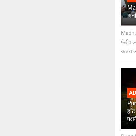
Mad
अनध
Madhuri
फेरीवाल
कचरा व्
AD
Pun
हॉट
पक्ष