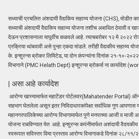
सध्याची प्रचलित अंशदायी वैद्यकिय सहाय्य योजना (CHS), मोडीत काढू
सध्याची अंशदायी वैद्यकिय सहाय्य योजना तशीच अबाधित ठेवावी व खाजगी 
देऊन प्रशासनाला यापूर्वीच कळवले आहे. त्याचबरोबर १२ मे २०२२ रोज
प्रक्रिया थांबवावी असे पुन्हा एकदा मांडले. तरीही वैद्यकीय सहाय्य योज
के. इन्शुरन्स ब्रोकर लिमिटेड, या दोन कंपन्यांना दिनांक २१-१०-२०२
विभागाने (PMC Helath Dept) इन्शुरन्स ब्रोकर्स ना कार्यादेश (work
| असा आहे कार्यादेश
आरोग्य खात्त्यामार्फत महाटेंडर पोर्टलवर(Mahatender Portal) 
सहभाग घेतलेला असून इतर निविदाधारकांपेक्षा सर्वाधिक गुण आपणास या नि
महानगरपालिकेच्या आरोग्य विभागामार्फत पुणे मनपाच्या आजी व माजी अ
योजना राबविण्यात येत आहे. इन्शुरन्स कपंनीमार्फत अशंदायी वैदयकी
स्वरूपात सविस्तर विमा प्रस्ताव आरोग्य विभागाकडे दिनांक २८/११/२