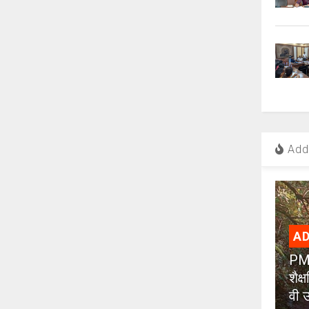
Add 
AD
PMC
शैक
वी उ