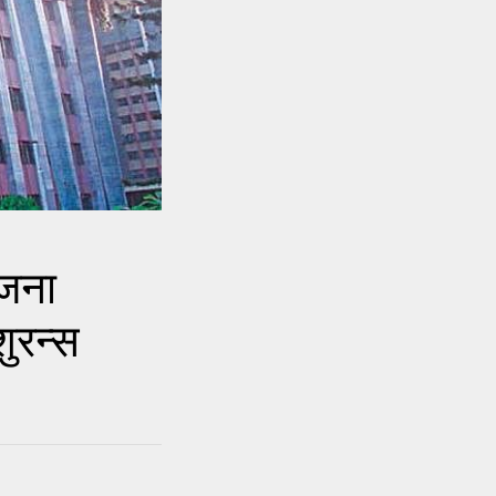
ोजना
शुरन्स
)