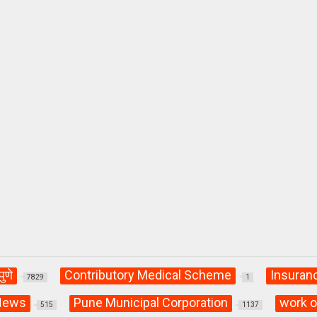
पुणे
Contributory Medical Scheme
Insuran
7829
1
News
Pune Municipal Corporation
work o
515
1137