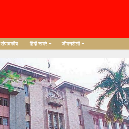
संपादकीय
हिंदी खबरे
जीवनशैली