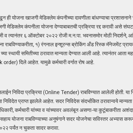
न ही योजना खाजगी मेडिक्लेम कंपनीच्या दावणीला बांधण्याचा प्रशासनाने 
मेडिक्लेम कंपनीला योजना देण्याबाबतची प्रक्रिया रद्द करावी असे संघटनेन
ी व त्यानंतर ६ ऑक्टोबर २०२२ रोजी म.न.पा. भवनासमोर मोठी निदर्शने, आं
ना राबविण्याकरीता, १) रंगनाल इन्शूरन्स ब्रोकिंग अँड रिस्क मॅनेजमेंट प्रायव
२ च्या स्थायी समितीच्या ठरावात मान्यता देण्यात आली आहे. त्यानंतर आता म
 order) दिले आहेत. यामुळे कर्मचारी वर्गात रोष आहे.
ऑनलाईन निविदा प्रक्रिया (Online Tender) राबविण्यात आलेली होती. 
विदेत प्राप्त झालेले आहेत. सदर निविदेस संदर्भाकित ठरावान्वये मान्यता प
धिकारी, कर्मचारी यांच्या व यांच्यावर अवलंबून असणा-या कुटूंबाकरीता अश
य सहाय योजना राबविण्याच्या अनुषंगाने सदर योजनेचा सविस्तर अभ्यास कर
०२२ पर्यंत न चुकता सादर करावा.