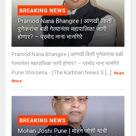
BREAKING NEWS
Pramod Nana Bhangire | आणखी किती
पुणेकरांचा बळी गेल्यानंतर महापालिका जागी
होणार? – प्रमोद नाना भानगिरे
Pramod Nana Bhangire | आणखी किती पुणेकरांचा बळी
गेल्यानंतर महापालिका जागी होणार? – प्रमोद नाना भानगिरे
Pune Shivsena - (The Karbhari News S [...]
Read
More
BREAKING NEWS
Mohan Joshi Pune | मोहन जोशी यांची