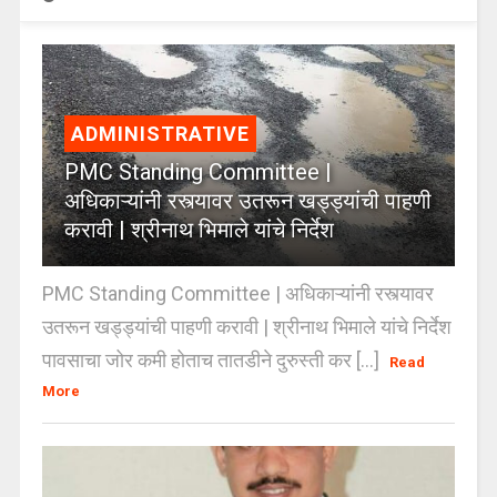
ADMINISTRATIVE
PMC Standing Committee |
अधिकाऱ्यांनी रस्त्यावर उतरून खड्ड्यांची पाहणी
करावी | श्रीनाथ भिमाले यांचे निर्देश
PMC Standing Committee | अधिकाऱ्यांनी रस्त्यावर
उतरून खड्ड्यांची पाहणी करावी | श्रीनाथ भिमाले यांचे निर्देश
पावसाचा जोर कमी होताच तातडीने दुरुस्ती कर [...]
Read
More