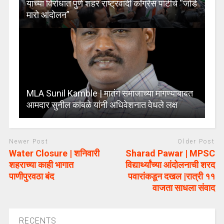
यांच्या विरोधात पुणे शहर राष्ट्रवादी काँग्रेस पार्टीचे “जोडे
मारो आंदोलन”
MLA Sunil Kamble | मातंग समाजाच्या मागण्याबाबत
आमदार सुनील कांबळे यांनी अधिवेशनात वेधले लक्ष
Newer Post
Older Post
Water Closure | शनिवारी
Sharad Pawar | MPSC
शहराच्या काही भागात
विद्यार्थ्यांच्या आंदोलनाची शरद
पाणीपुरवठा बंद
पवारांकडून दखल |रात्री ११
वाजता साधला संवाद
RECENTS