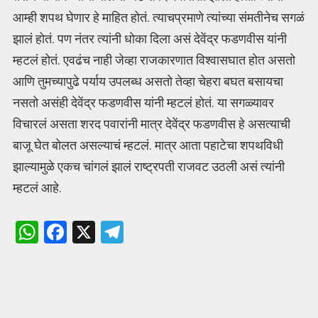
आम्ही शपथ घेणार हे माहित होतं. त्याचप्रमाणे त्यांच्या संमतीनेच सगळं
झालं होतं. पण नंतर त्यांनी धोका दिला असं देवेंद्र फडणवीस यांनी
म्हटलं होतं. एवढंच नाही जेव्हा राजकारणात विश्वासघात होत असतो
आणि तुमच्यापुढे पर्याय उपलब्ध असतो तेव्हा चेहरा बघत बसायचा
नसतो असंही देवेंद्र फडणवीस यांनी म्हटलं होतं. या सगळ्यावर
विचारलं असता शरद पवारांनी मात्र देवेंद्र फडणवीस हे असत्याची
बाजू घेत बोलत असल्याचं म्हटलं. मात्र आता पहाटेचा शपथविधी
झाल्यामुळे एकच चांगलं झालं राष्ट्रपती राजवट उठली असं त्यांनी
म्हटलं आहे.
W
F
X
T
h
a
el
at
ce
e
s
b
gr