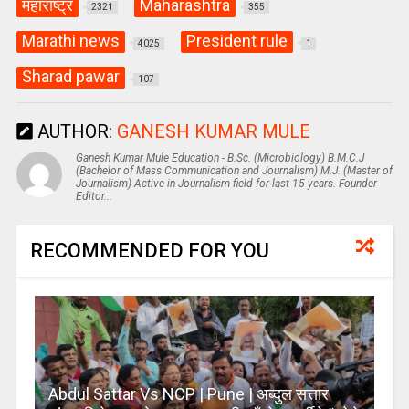
महाराष्ट्र
Maharashtra
2321
355
Marathi news
President rule
4025
1
Sharad pawar
107
AUTHOR:
GANESH KUMAR MULE
Ganesh Kumar Mule Education - B.Sc. (Microbiology) B.M.C.J
(Bachelor of Mass Communication and Journalism) M.J. (Master of
Journalism) Active in Journalism field for last 15 years. Founder-
Editor...
RECOMMENDED FOR YOU
Abdul Sattar Vs NCP | Pune | अब्दुल सत्तार