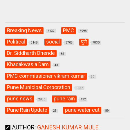
Breaking News
PMC
6137
3998
Political
social
पुणे
3148
3708
7830
Dr. Siddharth Dhende
85
Khadakwasla Dam
43
PMC commissioner vikram kumar
80
Pune Municipal Corporation
1137
pune news
pune rain
2836
122
Pune Rain Update
pune water cut
25
89
AUTHOR:
GANESH KUMAR MULE