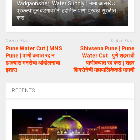
Vadgaonsheri Water Supply | भामा आसखेड
प्रकल्पातून वडगावशेरी हद्दीतील पाणी पुरवठा सुरळीत
करा
Newer Post
Older Post
Pune Water Cut | MNS
Shivsena Pune | Pune
Pune | पाणी कपात रद्द न
Water Cut | पुणे शहराची
झाल्यास मनसेचा आंदोलनाचा
पाणीकपात रद्द करा | शहर
इशारा
शिवसेनेची महापालिकेकडे मागणी
RECENTS