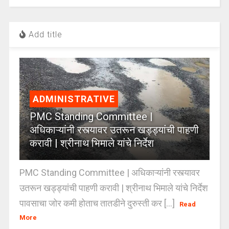
Add title
ADMINISTRATIVE
PMC Standing Committee |
अधिकाऱ्यांनी रस्त्यावर उतरून खड्ड्यांची पाहणी
करावी | श्रीनाथ भिमाले यांचे निर्देश
PMC Standing Committee | अधिकाऱ्यांनी रस्त्यावर
उतरून खड्ड्यांची पाहणी करावी | श्रीनाथ भिमाले यांचे निर्देश
पावसाचा जोर कमी होताच तातडीने दुरुस्ती कर [...]
Read
More