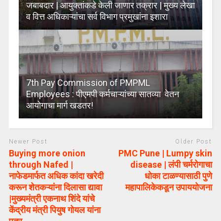
जबाबदार | आयुक्तांकडे केली जाणार तक्रार | मुख्य लेखा
व वित्त अधिकाऱ्यांचा सर्व विभाग प्रमुखांना इशारा
7th Pay Commission of PMPML
Employees : पीएमपी कर्मचाऱ्यांच्या सातव्या वेतन
आयोगाचा मार्ग खडतर!
Newer Post
Older Post
Buying more onion
PMC Pune | Lumpy skin
through Nafed |
disease | लंपी चर्मरोगाचा
नाफेडमार्फत अधिक कांदा खरेदी
धोका टाळण्यासाठी पुणे
करून शेतकऱ्यांना दिलासा द्यावा
महापालिकेकडून उपाययोजना
|मुख्यमंत्री एकनाथ शिंदे यांचे
केंद्रीय मंत्री पियुष गोयल यांना