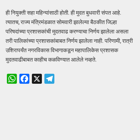
ही नियुक्‍ती सहा महिन्यांसाठी होती. ही मुदत बुधवारी संपत आहे.
त्यातच, राज्य मंत्रिमंडळात सोमवारी झालेल्या बैठकीत जिल्हा
परिषदांच्या प्रशासकांची मुदतवाढ करण्याचा निर्णय झालेला असला
तरी पालिकांच्या प्रशासकांबाबत निर्णय झालेला नाही. परिणामी, रात्री
उशिरापर्यंत नगरविकास विभागाकडून महापालिकेस प्रशासक
मुदतवाढीबाबत काहीच कळविण्यात आलेले नव्हते.
W
F
X
T
h
a
el
at
ce
e
s
b
gr
A
o
a
p
o
m
p
k