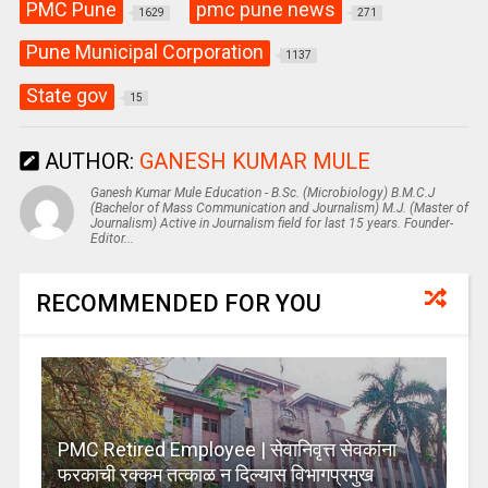
PMC Pune
pmc pune news
1629
271
Pune Municipal Corporation
1137
State gov
15
AUTHOR:
GANESH KUMAR MULE
Ganesh Kumar Mule Education - B.Sc. (Microbiology) B.M.C.J
(Bachelor of Mass Communication and Journalism) M.J. (Master of
Journalism) Active in Journalism field for last 15 years. Founder-
Editor...
RECOMMENDED FOR YOU
PMC Retired Employee | सेवानिवृत्त सेवकांना
फरकाची रक्कम तत्काळ न दिल्यास विभागप्रमुख