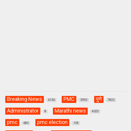
Breaking News
PMC
पुणे
6136
3992
7822
Administrator
Marathi news
8
4025
pmc
pmc election
683
105