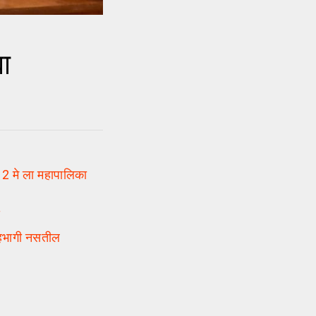
या
2 मे ला महापालिका
द
 सहभागी नसतील