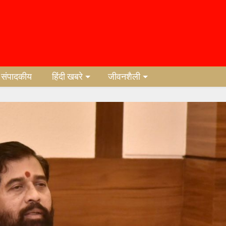
संपादकीय
हिंदी खबरे
जीवनशैली