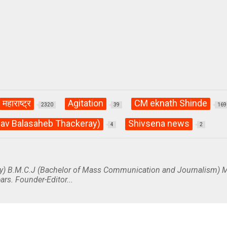
महाराष्ट्र
Agitation
CM eknath Shinde
2320
39
169
av Balasaheb Thackeray)
Shivsena news
4
2
y) B.M.C.J (Bachelor of Mass Communication and Journalism) M
ars. Founder-Editor...