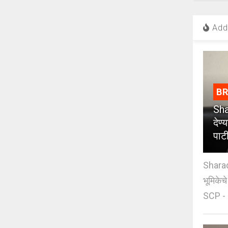
Add 
B
Sha
देण्
पाट
Sharad
भूमिकेच
SCP - 