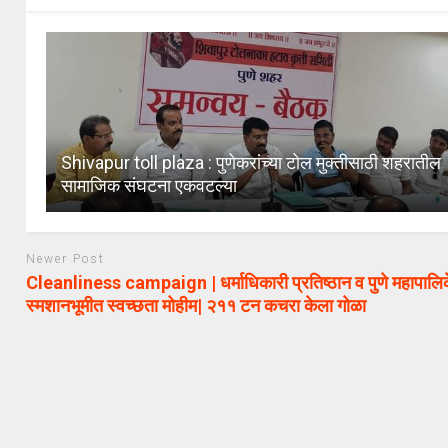
Shivapur toll plaza : पुणेकरांच्या टोल मुक्तीसाठी शहरातील
सामाजिक संघटना एकवटल्या
Newer Post
Cleanliness campaign | धर्माधिकारी प्रतिष्ठान व पुणे महापालिके
स्मशानभूमीत स्वच्छता मोहीम| २११ टन कचरा केला गोळा