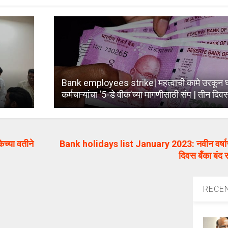
Bank employees strike| महत्वाची कामे उरकून घ्य
कर्मचाऱ्यांचा ‘5-डे वीक’च्या मागणीसाठी संप | तीन दिव
च्या वतीने
Bank holidays list January 2023: नवीन वर्षाच्य
दिवस बँका बंद र
RECE