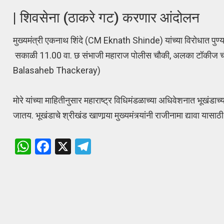
| शिवसेना (ठाकरे गट) करणार आंदोलन
मुख्यमंत्री एकनाथ शिंदे (CM Eknath Shinde) यांच्या विरोधात पुण्य
सकाळी 11.00 वा. छ संभाजी महाराज पोलीस चौकी, अलका टॉकीज चौक
Balasaheb Thackeray)
मोरे यांच्या माहितीनुसार महाराष्ट्र विधिमंडळाच्या अधिवेशनात भूखंडाच
जातय. भूखंडाचे श्रीखंड खाणार्‍या मुख्यमंत्र्यांनी राजीनामा द्यावा या
W
F
X
T
h
a
el
at
ce
e
s
b
gr
A
o
a