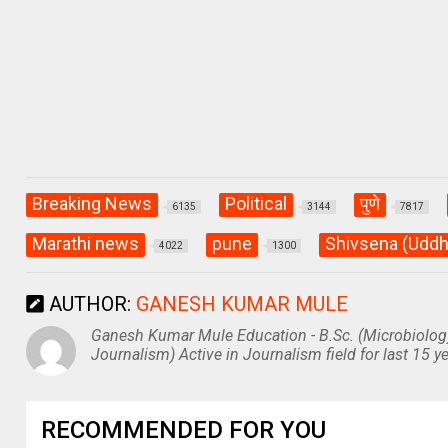
p
o
m
p
k
Breaking News
Political
पुणे
6135
3144
7817
Marathi news
pune
Shivsena (Uddh
4022
1300
AUTHOR:
GANESH KUMAR MULE
Ganesh Kumar Mule Education - B.Sc. (Microbiolog
Journalism) Active in Journalism field for last 15 ye
RECOMMENDED FOR YOU