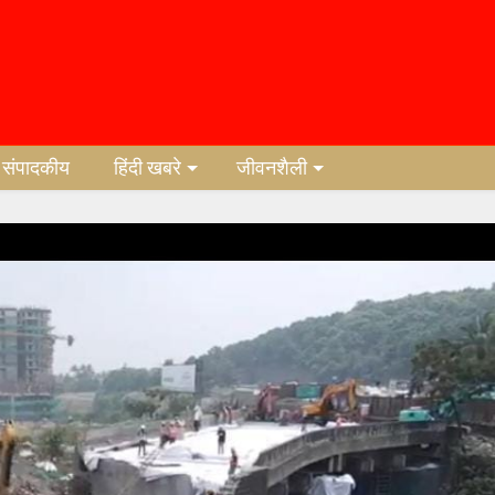
संपादकीय
हिंदी खबरे
जीवनशैली