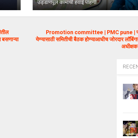
उड्डाणपूल कामाची हवाई पाहणी
ीतील
Promotion committee | PMC pune | पदोन्
न बसणाऱ्या
येण्यासाठी समितीची बैठक होण्याआधीच जोरदार लॉबिं
अधीक्षक 
RECE