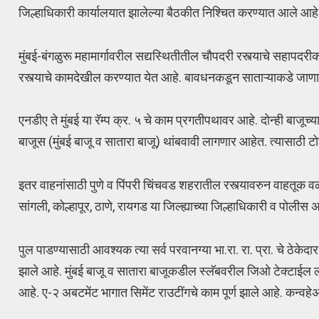
जिल्हाधिकारी कार्यालयात झालेल्या बैठकीत निश्चित करण्यात आले आहे
मुंबई-बंगळुरू महामार्गावरील सद्यस्थितीतील चौपदरी रस्त्याचे सहापदरीक
रस्त्याचे कामदेखील करण्यात येत आहे. बावधनकडून साताऱ्याकडे जाणाऱ्या 
एनडीए ते मुंबई या रॅम्प क्र. ५ चे काम प्रगतीपथावर आहे. दोन्ही बाजूच्
बाजूस (मुंबई बाजू व सातारा बाजू) थांबवावी लागणार आहेत. त्यासाठी
इतर वाहनांसाठी पुणे व पिंपरी चिंचवड शहरातील रस्त्यावरुन वाहतूक 
सांगली, कोल्हापूर, ठाणे, रायगड या जिल्ह्याच्या जिल्हाधिकारी व पो
पुल पाडण्यासाठी आवश्यक त्या सर्व परवानग्या भा.रा. रा. प्रा. चे ठेकेदार 
झाले आहे. मुंबई बाजू व सातारा बाजूकडील स्लॅबवरील जिओ टेक्टाईल ला
आहे. ए-२ अबटमेंट भागात सिमेंट राउटींगचे काम पूर्ण झाले आहे. कन्वहेअर