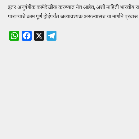
इतर अनुषंगीक कामेदेखीक करण्यात येत आहेत, अशी माहिती भारतीय राष्
पाडण्याचे काम पूर्ण होईपर्यंत अत्यावश्यक असल्यासच या मार्गाने प्रव
W
F
X
T
h
a
el
at
ce
e
s
b
gr
A
o
a
p
o
m
p
k