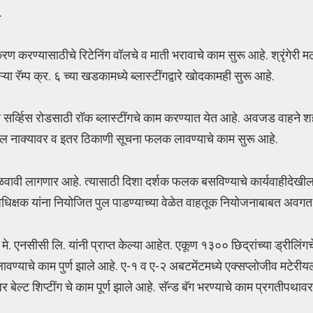
.
रण करण्यासाठीचे रिटेनिंग वॉलचे व माती भरावाचे काम सुरू आहे. श्रृंगेरी म
रॅम्प क्र. ६ च्या खडकामध्ये ब्लास्टींगद्वारे खोदकामही सुरू आहे.
या सर्व्हिस रोडसाठी रॉक ब्लास्टींगचे काम करण्यात येत आहे. अवजड वाहने शहर
 टोल नाक्यावर व इतर ठिकाणी सूचना फलक लावण्याचे काम सुरू आहे.
वळवावी लागणार आहे. त्यासाठी दिशा दर्शक फलक बसविण्याचे कार्यवाहीदेखील
लीस अधिक्षक यांना नियोजित पुल पाडण्याच्या वेळेत वाहतूक नियोजनाबाबत अव
मे. एनसीसी लि. यांनी प्राप्त केल्या आहेत. एकूण १३०० छिद्रांच्या ड्रीलिंगचे स
वण्याचे काम पुर्ण झाले आहे. ए-१ व ए-२ अबटमेंटमध्ये एक्सप्लोजीव मटेरीय
 बेल्ट शिप्टींग चे काम पूर्ण झाले आहे. सॅन्ड बॅग भरण्याचे काम प्रगतीपथाव