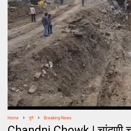
Home
पुणे
Breaking News
Chandni Chowk | चांदणी चौका