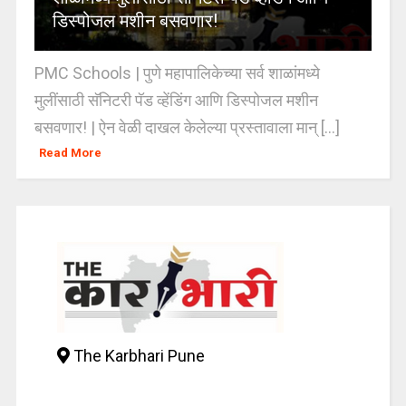
डिस्पोजल मशीन बसवणार!
PMC Schools | पुणे महापालिकेच्या सर्व शाळांमध्ये
मुलींसाठी सॅनिटरी पॅड व्हेंडिंग आणि डिस्पोजल मशीन
बसवणार! | ऐन वेळी दाखल केलेल्या प्रस्तावाला मान् [...]
Read More
The Karbhari Pune