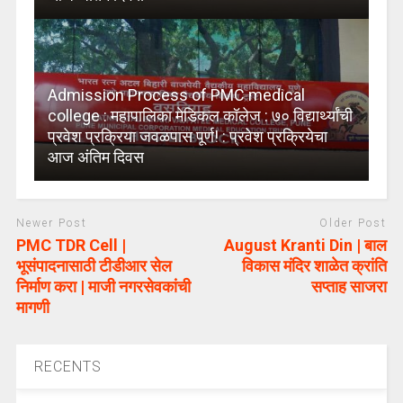
Admission Process of PMC medical
college : महापालिका मेडिकल कॉलेज : ७० विद्यार्थ्यांची
प्रवेश प्रक्रिया जवळपास पूर्ण! : प्रवेश प्रक्रियेचा
आज अंतिम दिवस
Newer Post
Older Post
PMC TDR Cell |
August Kranti Din | बाल
भूसंपादनासाठी टीडीआर सेल
विकास मंदिर शाळेत क्रांति
निर्माण करा | माजी नगरसेवकांची
सप्ताह साजरा
मागणी
RECENTS