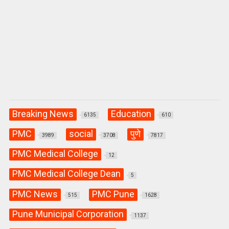
Breaking News
Education
6135
610
PMC
social
पुणे
3989
3708
7817
PMC Medical College
12
PMC Medical College Dean
5
PMC News
PMC Pune
515
1628
Pune Municipal Corporation
1137