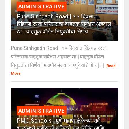
ADMINISTRATIVE
Pune Sinhgadh Road | १५ दिवसांत
सिंहगड रस्ता परिसराचा वाहतूक सर्वेक्षण अहवाल
द्या | वाहतूक वॉर्डन नियुक्तीचा निर्णय
Pune Sinhgadh Road | १५ दिवसांत सिंहगड रस्ता
परिसराचा वाहतूक सर्वेक्षण अहवाल द्या | वाहतूक वॉर्डन
नियुक्तीचा निर्णय | महापौर मंजूषा नागपुरे यांचे पोल [...]
Read
More
ADMINISTRATIVE
PMC Schools | पुणे महापालिकेच्या सर्व
शाळांमध्ये मुलींसाठी सॅनिटरी पॅड व्हेंडिंग आणि