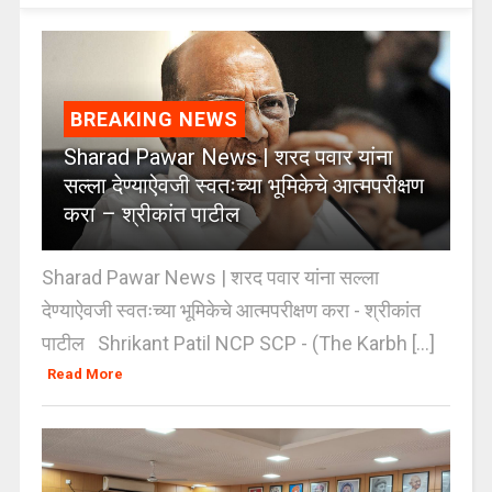
BREAKING NEWS
Sharad Pawar News | शरद पवार यांना
सल्ला देण्याऐवजी स्वतःच्या भूमिकेचे आत्मपरीक्षण
करा – श्रीकांत पाटील
Sharad Pawar News | शरद पवार यांना सल्ला
देण्याऐवजी स्वतःच्या भूमिकेचे आत्मपरीक्षण करा - श्रीकांत
पाटील Shrikant Patil NCP SCP - (The Karbh [...]
Read More