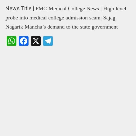
News Title |
PMC Medical College News | High level
probe into medical college admission scam
| Sajag
Nagarik Mancha’s demand to the state government
W
F
X
T
h
a
el
at
ce
e
s
b
gr
A
o
a
p
o
m
p
k