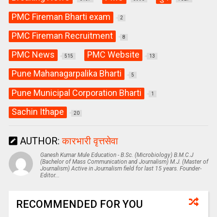
PMC Fireman Bharti exam
2
PMC Fireman Recruitment
8
PMC News
PMC Website
515
13
Pune Mahanagarpalika Bharti
5
Pune Municipal Corporation Bharti
1
Sachin Ithape
20
AUTHOR:
कारभारी वृत्तसेवा
Ganesh Kumar Mule Education - B.Sc. (Microbiology) B.M.C.J
(Bachelor of Mass Communication and Journalism) M.J. (Master of
Journalism) Active in Journalism field for last 15 years. Founder-
Editor...
RECOMMENDED FOR YOU