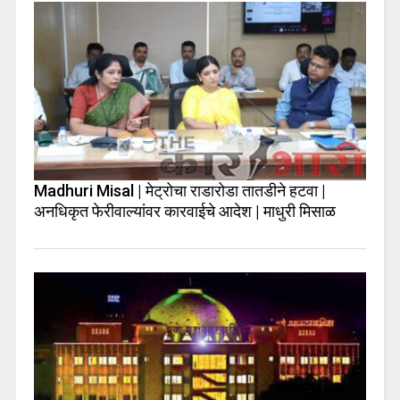
Madhuri Misal | मेट्रोचा राडारोडा तातडीने हटवा |
अनधिकृत फेरीवाल्यांवर कारवाईचे आदेश | माधुरी मिसाळ