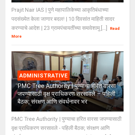
Prajit Nair IAS | पुणे महापालिकेच्या आकृतिबंधाच्या
पदसंख्येत केला जाणार बदल! | 10 दिवसांत माहिती सादर
करण्याचे आदेश | 23 ग्रामपंचायतींच्या समावेशामु [...]
Read
More
ADMINISTRATIVE
PMC Tree Authority | पुण्याचा हरित वारसा
जपण्यासाठी वृक्ष प्राधिकरण सरसावले – पहिली
बैठक; संरक्षण आणि संवर्धनावर भर
PMC Tree Authority | पुण्याचा हरित वारसा जपण्यासाठी
वृक्ष प्राधिकरण सरसावले - पहिली बैठक; संरक्षण आणि