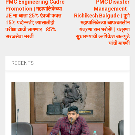
PMC Engineering Cadre
PMC Disaster
Promotion | महापालिकेच्या
Management |
JE ना आता 25% ऐवजी फक्त
Rishikesh Balgude | पुणे
15% पदोन्नती; त्यासाठीही
महापालिकेच्या आपत्कालीन
परीक्षा द्यावी लागणार | 85%
यंत्रणा राम भरोसे! | यंत्रणा
सरळसेवा भरती
सुधारण्याची ऋषिकेश बालगुडे
यांची मागणी
RECENTS