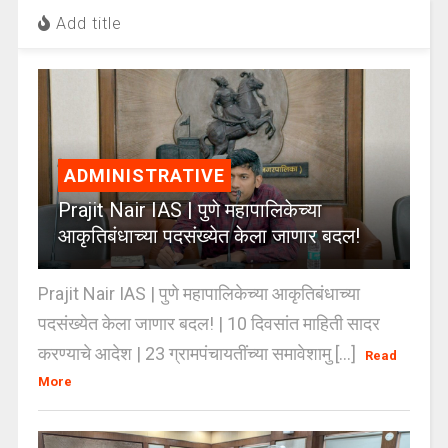
Add title
ADMINISTRATIVE
Prajit Nair IAS | पुणे महापालिकेच्या
आकृतिबंधाच्या पदसंख्येत केला जाणार बदल!
Prajit Nair IAS | पुणे महापालिकेच्या आकृतिबंधाच्या
पदसंख्येत केला जाणार बदल! | 10 दिवसांत माहिती सादर
करण्याचे आदेश | 23 ग्रामपंचायतींच्या समावेशामु [...]
Read
More