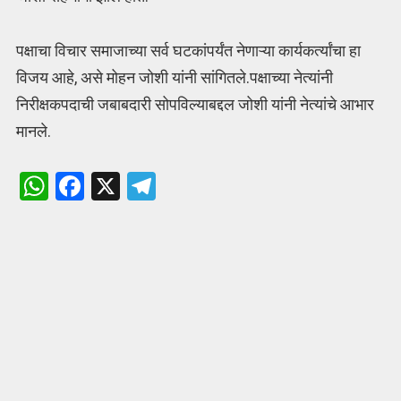
पक्षाचा विचार समाजाच्या सर्व घटकांपर्यंत नेणाऱ्या कार्यकर्त्यांचा हा
विजय आहे, असे मोहन जोशी यांनी सांगितले.पक्षाच्या नेत्यांनी
निरीक्षकपदाची जबाबदारी सोपविल्याबद्दल जोशी यांनी नेत्यांचे आभार
मानले.
W
F
X
T
h
a
el
at
ce
e
s
b
gr
A
o
a
p
o
m
p
k