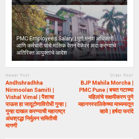
PMC Employees Salary | पुणे मनपा अधिकारी
आणि कर्मचारी यांचे मासिक वेतन वेळेवर अदा करण्याचे
अतिरिक्त आयुक्तांचे आदेश
Newer Post
Older Post
Andhshradhha
BJP Mahila Morcha |
Nirmoolan Samiti |
PMC Pune | बचत गटाच्या
Vishal Vimal | पैशाचा
महिलांचे सक्षमीकरण पुणे
पाऊस हा जादूटोणाविरोधी गुन्हा |
महानगरपालिकेच्या माध्यमातून
गुन्हा दाखल करण्याची महाराष्ट्र
व्हावे | हर्षदा फरांदे
अंधश्रद्धा निर्मुलन समितीची
मागणी