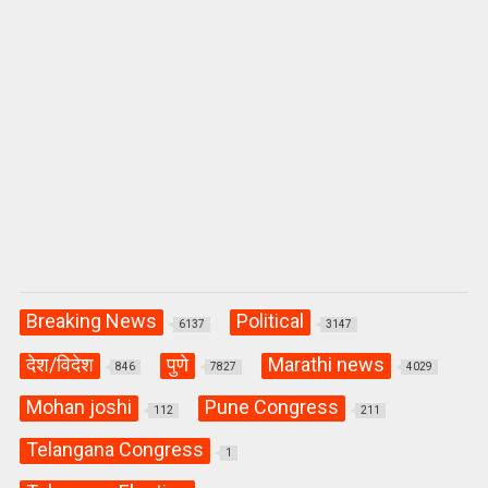
Breaking News
Political
6137
3147
देश/विदेश
पुणे
Marathi news
846
7827
4029
Mohan joshi
Pune Congress
112
211
Telangana Congress
1