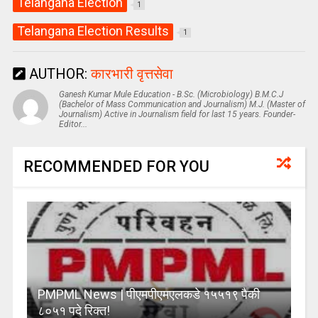
Telangana Election
1
Telangana Election Results
1
AUTHOR:
कारभारी वृत्तसेवा
Ganesh Kumar Mule Education - B.Sc. (Microbiology) B.M.C.J
(Bachelor of Mass Communication and Journalism) M.J. (Master of
Journalism) Active in Journalism field for last 15 years. Founder-
Editor...
RECOMMENDED FOR YOU
PMPML News | पीएमपीएमएलकडे १५५१९ पैकी
८०५१ पदे रिक्त!