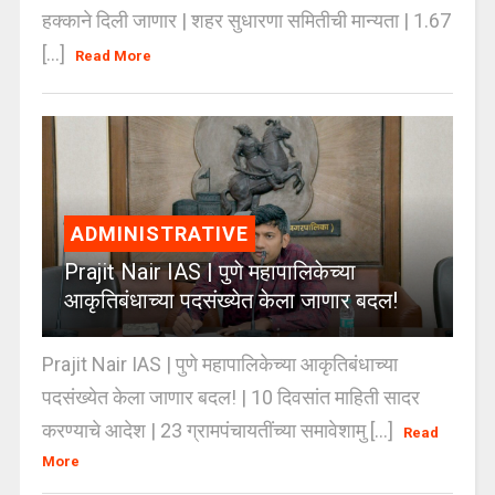
हक्काने दिली जाणार | शहर सुधारणा समितीची मान्यता | 1.67
[...]
Read More
ADMINISTRATIVE
Prajit Nair IAS | पुणे महापालिकेच्या
आकृतिबंधाच्या पदसंख्येत केला जाणार बदल!
Prajit Nair IAS | पुणे महापालिकेच्या आकृतिबंधाच्या
पदसंख्येत केला जाणार बदल! | 10 दिवसांत माहिती सादर
करण्याचे आदेश | 23 ग्रामपंचायतींच्या समावेशामु [...]
Read
More