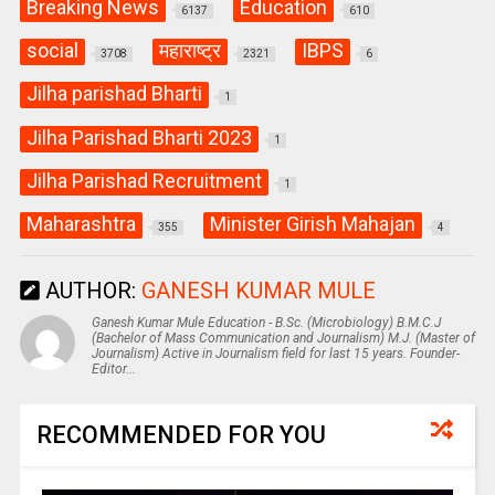
Breaking News
Education
6137
610
social
महाराष्ट्र
IBPS
3708
2321
6
Jilha parishad Bharti
1
Jilha Parishad Bharti 2023
1
Jilha Parishad Recruitment
1
Maharashtra
Minister Girish Mahajan
355
4
AUTHOR:
GANESH KUMAR MULE
Ganesh Kumar Mule Education - B.Sc. (Microbiology) B.M.C.J
(Bachelor of Mass Communication and Journalism) M.J. (Master of
Journalism) Active in Journalism field for last 15 years. Founder-
Editor...
RECOMMENDED FOR YOU