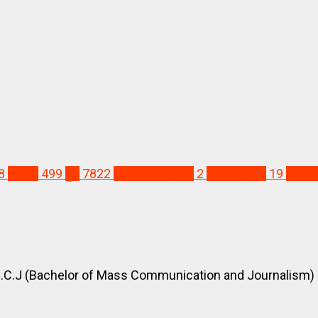
8
आरोग्य
499
पुणे
7822
MNS Agitation
2
MNS Pune
19
pmc h
C.J (Bachelor of Mass Communication and Journalism) M.J.