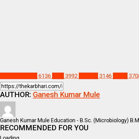
Breaking News
6136
PMC
3992
Political
3146
social
370
AUTHOR:
Ganesh Kumar Mule
Ganesh Kumar Mule Education - B.Sc. (Microbiology) B.M.
RECOMMENDED FOR YOU
Loading...