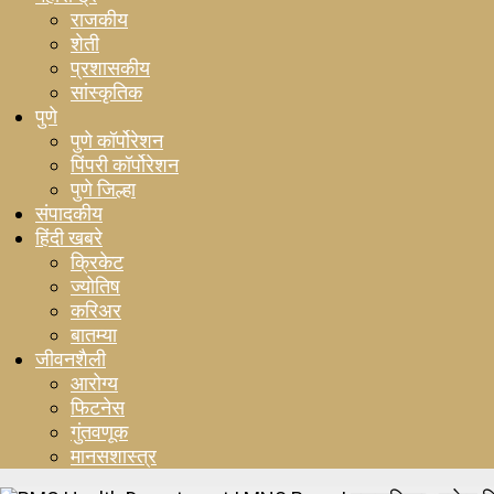
राजकीय
शेती
प्रशासकीय
सांस्कृतिक
पुणे
पुणे कॉर्पोरेशन
पिंपरी कॉर्पोरेशन
पुणे जिल्हा
संपादकीय
हिंदी खबरे
क्रिकेट
ज्योतिष
करिअर
बातम्या
जीवनशैली
आरोग्य
फिटनेस
गुंतवणूक
मानसशास्त्र