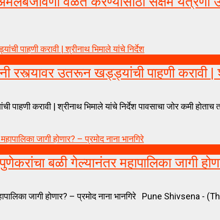
बजावणी वेळेत करण्यासाठी सक्षम यंत्रणा उभ
स्त्यावर उतरून खड्ड्यांची पाहणी करावी | 
ाहणी करावी | श्रीनाथ भिमाले यांचे निर्देश पावसाचा जोर कमी होताच ता
रांचा बळी गेल्यानंतर महापालिका जागी होण
हापालिका जागी होणार? – प्रमोद नाना भानगिरे Pune Shivsena - (T