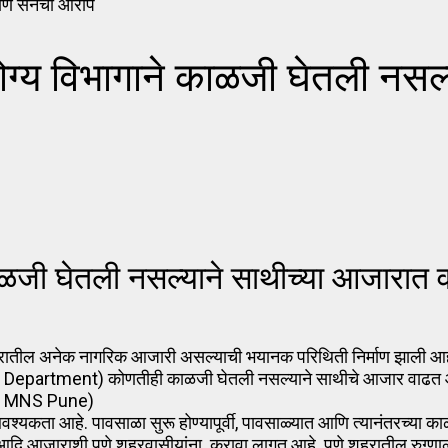
ागाने काळजी घेतली नसल्याने स
ी घेतली नसल्याने साथीच्या आजारात 
ातील अनेक नागरिक आजारी असल्याची भयानक परिथिती निर्माण झाली आह
Health Department) कोणतीही काळजी घेतली नसल्याने साथीचे आजार वाढत
t | MNS Pune)
ची आवश्यकता आहे. पावसाळा सुरू होण्यापूर्वी, पावसाळ्यात आणि त्यानंतरच्
दि आजाराशी पुणे शहरवासीयांना करावा लागत आहे. पुणे शहरातील रुग्णालयात