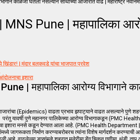
 Pune | महापालिका आरोग्य विभ
डार! | मंदार बलकवडे यांचा भाजपात प्रवेश
!
आंदोलनाचा इशारा
 | महापालिका आरोग्य विभागाने काळज
ंचा (Epidemics) वाढता प्रभाव झपाट्याने वाढत असल्याने पुणे शहर
त. परंतु यावर्षी पुणे महानगर पालिकेच्या आरोग्य विभागाकडून (PMC 
याचा इशारा मनसे कडून देण्यात आला आहे. (PMC Health Departmen
ांमध्ये जागरूकता निर्माण करण्याबरोबरच त्यांना विशेष मार्गदर्शन करण्या
हे. वाढलेल्या डासांमुळे शहरात मलेरीया,डेंगू,चिकन गुणीया, थंडी, ताप आ