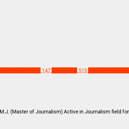
ealth department
147
PMC News
515
Pune Municipal C
 (Master of Journalism) Active in Journalism field for l