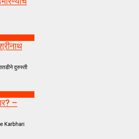
ारण्याचे
श्रीनाथ
तडीने दुरुस्ती
ार? –
he Karbhari