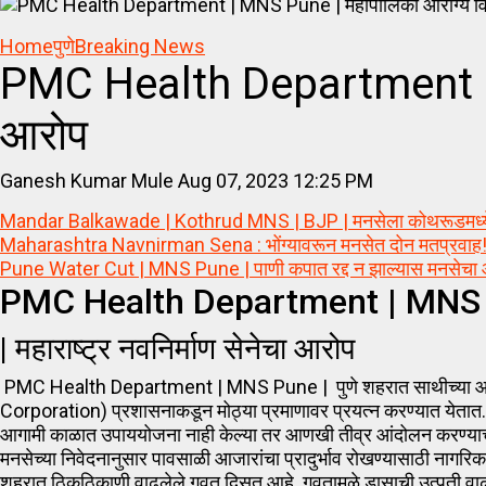
Home
पुणे
Breaking News
PMC Health Department | MNS
आरोप
Ganesh Kumar Mule
Aug 07, 2023 12:25 PM
Mandar Balkawade | Kothrud MNS | BJP | मनसेला कोथरूडमध्ये खिं
Maharashtra Navnirman Sena : भोंग्यावरून मनसेत दोन मतप्रवाह
Pune Water Cut | MNS Pune | पाणी कपात रद्द न झाल्यास मनसेचा 
PMC Health Department | MNS Pune
| महाराष्ट्र नवनिर्माण सेनेचा आरोप
PMC Health Department | MNS Pune | पुणे शहरात साथीच्या आजारा
Corporation) प्रशासनाकडून मोठ्या प्रमाणावर प्रयत्न करण्यात येता
आगामी काळात उपाययोजना नाही केल्या तर आणखी तीव्र आंदोलन करण्
मनसेच्या निवेदनानुसार पावसाळी आजारांचा प्रादुर्भाव रोखण्यासाठी नागरिक
शहरात ठिकठिकाणी वाढलेले गवत दिसत आहे. गवतामुळे डासाची उत्पती वाढली आ