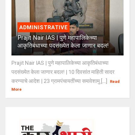
ADMINISTRATIVE
Prajit Nair IAS | पुणे महापालिकेच्या
आकृतिबंधाच्या पदसंख्येत केला जाणार बदल!
Prajit Nair IAS | पुणे महापालिकेच्या आकृतिबंधाच्या
पदसंख्येत केला जाणार बदल! | 10 दिवसांत माहिती सादर
करण्याचे आदेश | 23 ग्रामपंचायतींच्या समावेशामु [...]
Read
More