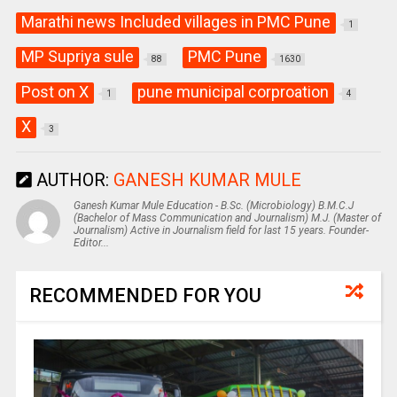
Marathi news Included villages in PMC Pune
1
MP Supriya sule
PMC Pune
88
1630
Post on X
pune municipal corproation
1
4
X
3
AUTHOR:
GANESH KUMAR MULE
Ganesh Kumar Mule Education - B.Sc. (Microbiology) B.M.C.J
(Bachelor of Mass Communication and Journalism) M.J. (Master of
Journalism) Active in Journalism field for last 15 years. Founder-
Editor...
RECOMMENDED FOR YOU