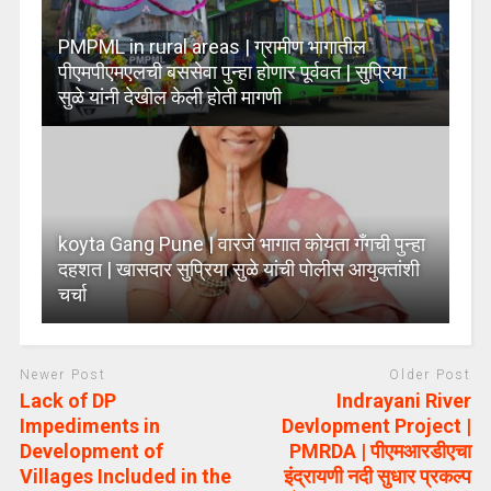
PMPML in rural areas | ग्रामीण भागातील
पीएमपीएमएलची बससेवा पुन्हा होणार पूर्ववत | सुप्रिया
सुळे यांनी देखील केली होती मागणी
koyta Gang Pune | वारजे भागात कोयता गँगची पुन्हा
दहशत | खासदार सुप्रिया सुळे यांची पोलीस आयुक्तांशी
चर्चा
Newer Post
Older Post
Lack of DP
Indrayani River
Impediments in
Devlopment Project |
Development of
PMRDA | पीएमआरडीएचा
Villages Included in the
इंद्रायणी नदी सुधार प्रकल्प