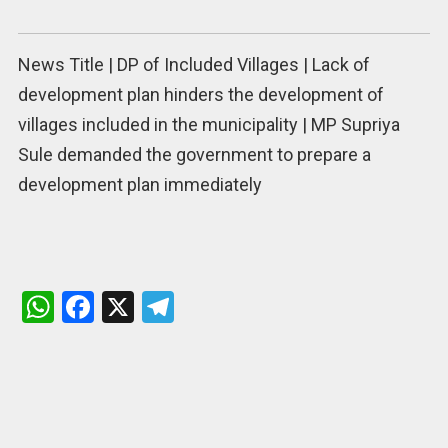
News Title |
DP of Included Villages | Lack of
development plan hinders the development of
villages included in the municipality | MP Supriya
Sule demanded the government to prepare a
development plan immediately
W
F
X
T
h
a
el
at
ce
e
s
b
gr
A
o
a