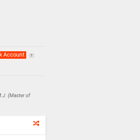
k Account
7
.J. (Master of