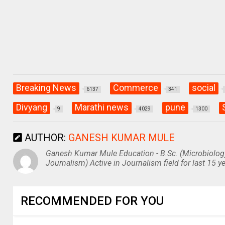
p
k
Breaking News
Commerce
social
6137
341
Divyang
Marathi news
pune
9
4029
1300
AUTHOR:
GANESH KUMAR MULE
Ganesh Kumar Mule Education - B.Sc. (Microbiolog
Journalism) Active in Journalism field for last 15 ye
RECOMMENDED FOR YOU