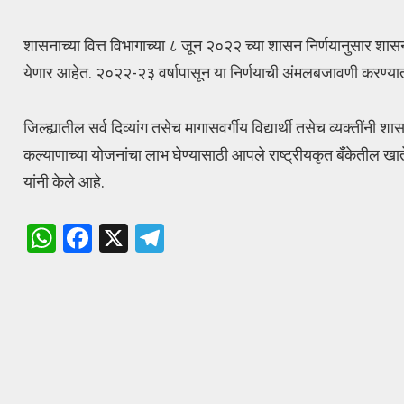
शासनाच्या वित्त विभागाच्या ८ जून २०२२ च्या शासन निर्णयानुसार शासनाच्
येणार आहेत. २०२२-२३ वर्षापासून या निर्णयाची अंमलबजावणी करण्या
जिल्ह्यातील सर्व दिव्यांग तसेच मागासवर्गीय विद्यार्थी तसेच व्यक्तींनी श
कल्याणाच्या योजनांचा लाभ घेण्यासाठी आपले राष्ट्रीयकृत बँकेतील 
यांनी केले आहे.
W
F
X
T
h
a
el
at
ce
e
s
b
gr
A
o
a
p
o
m