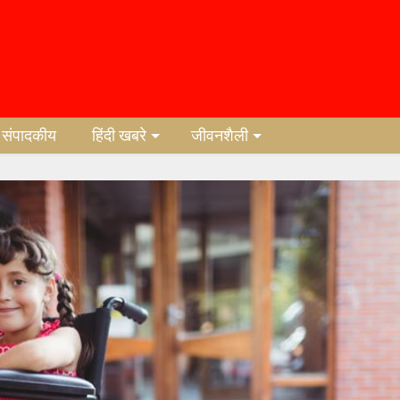
संपादकीय
हिंदी खबरे
जीवनशैली