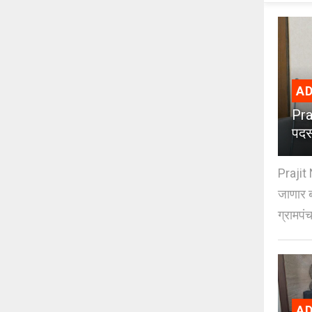
AD
Pra
पदस
Prajit 
जाणार ब
ग्रामपंच
AD