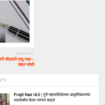
ार
Older Post
तरी जीएसटी लावू नका –
मोहन जोशी
NTS
Prajit Nair IAS | पुणे महापालिकेच्या आकृतिबंधाच्या
पदसंख्येत केला जाणार बदल!