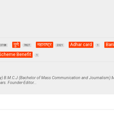
पुणे
महाराष्ट्र
Adhar card
Ban
3708
7827
2321
1
Scheme Benefit
1
y) B.M.C.J (Bachelor of Mass Communication and Journalism) M
ars. Founder-Editor...