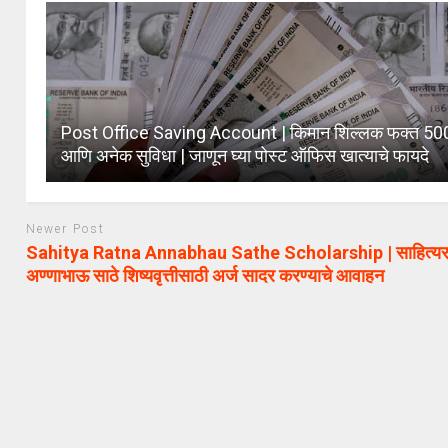
Post Office Saving Account | किमान शिल्लक फक्त 500
आणि अनेक सुविधा | जाणून घ्या पोस्ट ऑफिस खात्याचे फायदे
Newer Post
Sahitya Ratna Annabhau Sathe Scholarship | साहित्यर
अण्णाभाऊ साठे शिष्यवृत्तीसाठी अर्ज सादर करण्याचे आवाहन