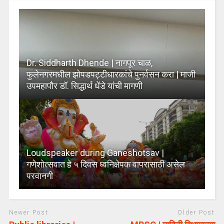
Dr. Siddharth Dhende | नागपूर चाळ,
फुलेनगरमधील झोपडपट्टीधारकांचे पुनर्वसन करा | माजी
उपमहापौर डॉ. सिद्धार्थ धेंडे यांची मागणी
Loudspeaker during Ganeshotsav |
गणेशोत्सवात हे ५ दिवस ध्वनिक्षेपक वापरासाठी असेल
परवानगी
Newer Post
Older Post