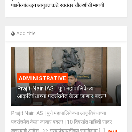
पक्षनेत्यांकडून आयुक्तांकडे स्वतंत्र चौकशीची मागणी
Add title
ADMINISTRATIVE
Prajit Nair IAS | पुणे महापालिकेच्या
आकृतिबंधाच्या पदसंख्येत केला जाणार बदल!
Prajit Nair IAS | पुणे महापालिकेच्या आकृतिबंधाच्या
पदसंख्येत केला जाणार बदल! | 10 दिवसांत माहिती सादर
करण्याचे आदेश | 23 ग्रामपंचायतींच्या समावेशामु [...]
Read