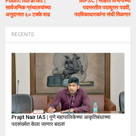
Public libraries |
MPSC | माहिती विभागाच्या
सार्वजनिक ग्रंथालयांच्या
पदभरतीत पदव्युत्तर पदवी,
अनुदानात ६० टक्के वाढ
पदविकाधारकांना संधी मिळणार
RECENTS
Prajit Nair IAS | पुणे महापालिकेच्या आकृतिबंधाच्या
पदसंख्येत केला जाणार बदल!