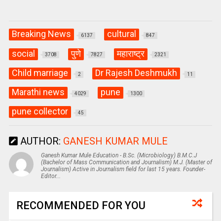
Breaking News
cultural
6137
847
social
पुणे
महाराष्ट्र
3708
7827
2321
Child marriage
Dr Rajesh Deshmukh
2
11
Marathi news
pune
4029
1300
pune collector
45
AUTHOR:
GANESH KUMAR MULE
Ganesh Kumar Mule Education - B.Sc. (Microbiology) B.M.C.J
(Bachelor of Mass Communication and Journalism) M.J. (Master of
Journalism) Active in Journalism field for last 15 years. Founder-
Editor...
RECOMMENDED FOR YOU