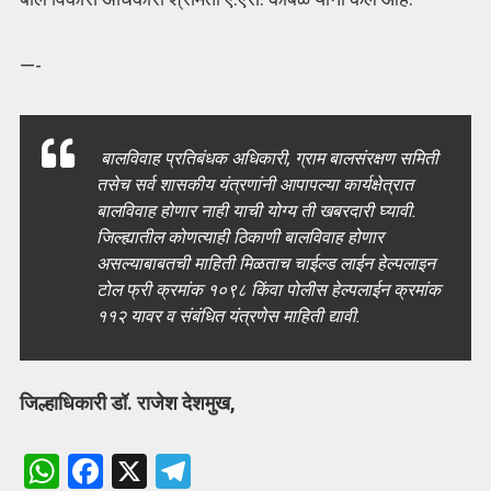
—-
बालविवाह प्रतिबंधक अधिकारी, ग्राम बालसंरक्षण समिती
तसेच सर्व शासकीय यंत्रणांनी आपापल्या कार्यक्षेत्रात
बालविवाह होणार नाही याची योग्य ती खबरदारी घ्यावी.
जिल्ह्यातील कोणत्याही ठिकाणी बालविवाह होणार
असल्याबाबतची माहिती मिळताच चाईल्ड लाईन हेल्पलाइन
टोल फ्री क्रमांक १०९८ किंवा पोलीस हेल्पलाईन क्रमांक
११२ यावर व संबंधित यंत्रणेस माहिती द्यावी.
जिल्हाधिकारी डॉ. राजेश देशमुख,
W
F
X
T