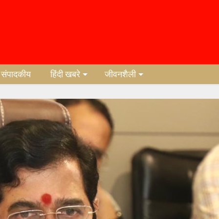
संपादकीय
हिंदी खबरे
जीवनशैली