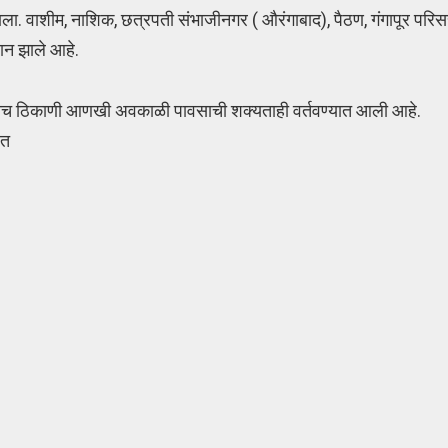
स झाला. वाशीम, नाशिक, छत्रपती संभाजीनगर ( औरंगाबाद), पैठण, गंगापूर पर
ान झाले आहे.
 बऱ्याच ठिकाणी आणखी अवकाळी पावसाची शक्यताही वर्तवण्यात आली आहे.
ेत