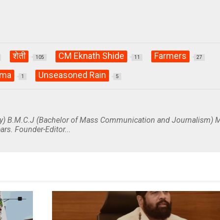
शेती
CM Eknath Shide
Farmers
105
11
27
ama
Unseasoned Rain
1
5
y) B.M.C.J (Bachelor of Mass Communication and Journalism) M
ars. Founder-Editor...