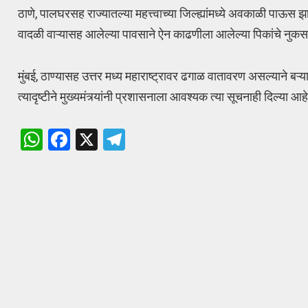
ठाणे, पालघरसह राज्यातल्या महत्त्वाच्या जिल्ह्यांमध्ये अवकाळी पाऊ
वादळी वाऱ्यासह आलेल्या पावसाने ऐन काढणीला आलेल्या पिकांचे नुकस
मुंबई, ठाण्यासह उत्तर मध्य महाराष्ट्रावर ढगाळ वातावरण असल्याने
त्यादृष्टीने मुख्यमंत्र्यांनी प्रशासनाला आवश्यक त्या सूचनाही दिल्या आह
W
F
X
T
h
a
el
at
ce
e
s
b
gr
A
o
a
p
o
m
p
k