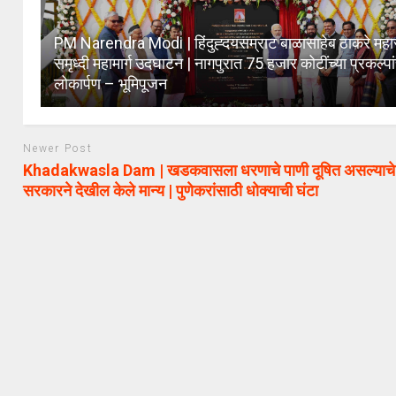
PM Narendra Modi | हिंदुह्दयसम्राट बाळासाहेब ठाकरे महारा
समृध्दी महामार्ग उदघाटन | नागपुरात 75 हजार कोटींच्या प्रकल्पां
लोकार्पण – भूमिपूजन
Newer Post
Khadakwasla Dam | खडकवासला धरणाचे पाणी दूषित असल्याचे 
सरकारने देखील केले मान्य | पुणेकरांसाठी धोक्याची घंटा