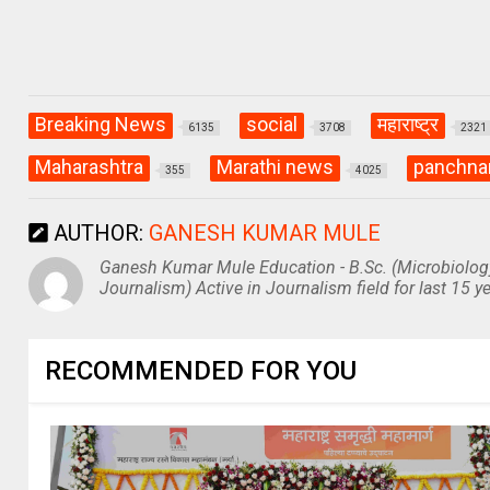
Breaking News
social
महाराष्ट्र
6135
3708
2321
Maharashtra
Marathi news
panchn
355
4025
AUTHOR:
GANESH KUMAR MULE
Ganesh Kumar Mule Education - B.Sc. (Microbiolog
Journalism) Active in Journalism field for last 15 ye
RECOMMENDED FOR YOU