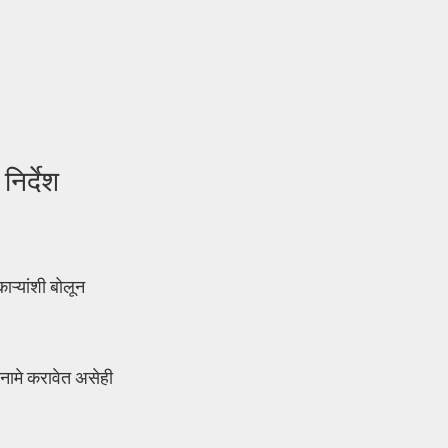
निर्देश
ाऱ्यांशी बोलून
चनामे करावेत असेही