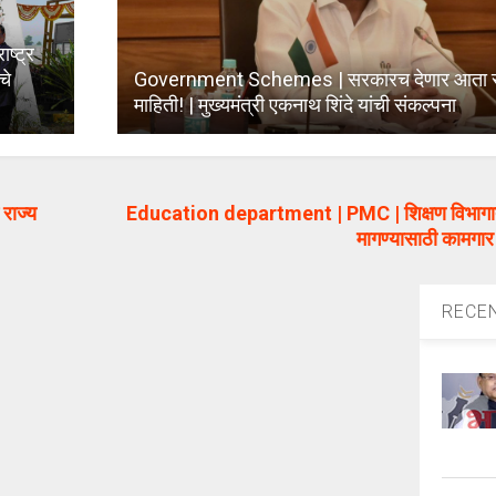
ष्ट्र
चे
Government Schemes | सरकारच देणार आता सर
माहिती! | मुख्यमंत्री एकनाथ शिंदे यांची संकल्पना
राज्य
Education department | PMC | शिक्षण विभागातील 
मागण्यासाठी कामगार
RECE