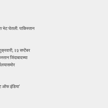
त भेट घेतली. पाकिस्तान
क्रवारी, २३ सप्टेंबर
्तान जिंदाबादच्या
्यालयासमोर
ंट ऑफ इंडिया’