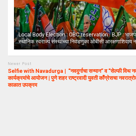
Local Body Election : OBC reservation : BJP : भाज
स्थानिक स्वराज्य संस्थांच्या निवडणुका ओबीसी आरक्षणाशिवाय
Newer Post
Selfie with Navadurga | “नवदुर्गाचा सन्मान” व “सेल्फी विथ नवदु
कार्यक्रमांचे आयोजन | पुणे शहर राष्ट्रवादी युवती काँग्रेसचा नवरात्रोत
काळात उपक्रम