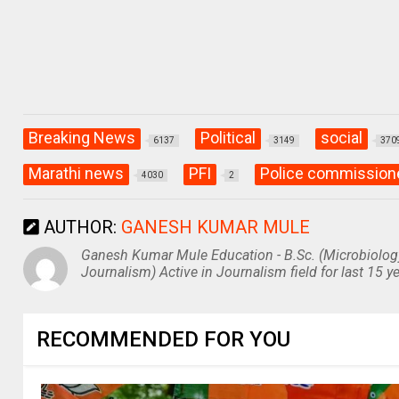
Breaking News
Political
social
6137
3149
370
Marathi news
PFI
Police commission
4030
2
AUTHOR:
GANESH KUMAR MULE
Ganesh Kumar Mule Education - B.Sc. (Microbiolog
Journalism) Active in Journalism field for last 15 ye
RECOMMENDED FOR YOU