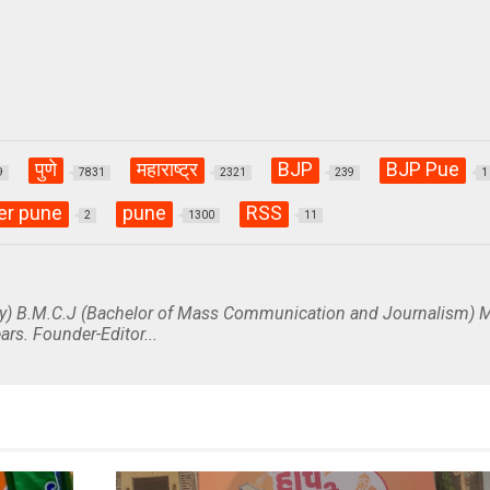
पुणे
महाराष्ट्र
BJP
BJP Pue
9
7831
2321
239
1
er pune
pune
RSS
2
1300
11
y) B.M.C.J (Bachelor of Mass Communication and Journalism) M
ars. Founder-Editor...