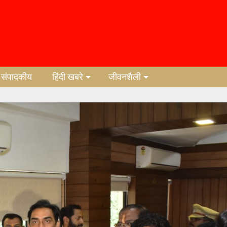
संपादकीय
हिंदी खबरे
जीवनशैली