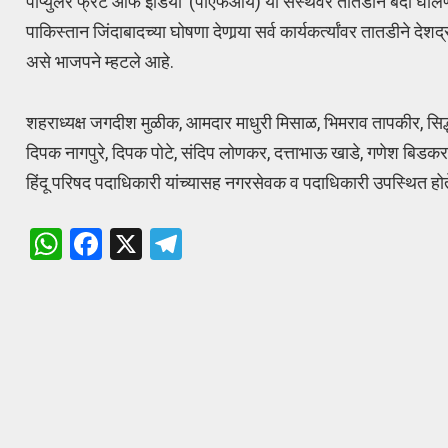
पॉप्युलर फ्रंट ऑफ इंडिया’ (पीएफआय) या संस्थेवर तातडीने बंदी घाल
पाकिस्तान जिंदाबादच्या घोषणा देणार्‍या सर्व कार्यकर्त्यांवर तातडीने
असे भाजपने म्हटले आहे.
शहराध्यक्ष जगदीश मुळीक, आमदार माधुरी मिसाळ, भिमराव तापकीर, सिद्धा
दिपक नागपुरे, दिपक पोटे, संदिप लोणकर, दत्ताभाऊ खाडे, गणेश बिडकर,
हिंदू परिषद पदाधिकारी यांच्यासह नगरसेवक व पदाधिकारी उपस्थित होत
W
F
X
T
h
a
el
at
ce
e
s
b
gr
A
o
a
p
o
m
p
k