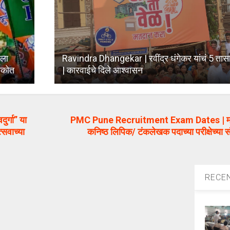
पला
Ravindra Dhangekar | रवींद्र धंगेकर यांचं 5 तास
 नकोत
| कारवाईचे दिले आश्वासन
र्गा” या
PMC Pune Recruitment Exam Dates | महापा
्सवाच्या
कनिष्ठ लिपिक/ टंकलेखक पदाच्या परीक्षेच्या स
RECE