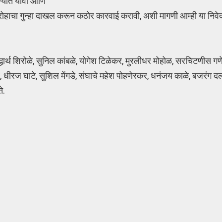
ण्यात यावी आणि
 देशद्रोहाचा गुन्हा दाखल करून कठोर कारवाई करावी, अशी मागणी आम्ही या निवे
र्थ शिरोळे, सुनिल कांबळे, योगेश टिळेकर, मुरलीधर मोहोळ, सरचिटणीस गणेश घ
 धीरज घाटे, सुशिल मेंगडे, संघाचे महेश पोहणेरकर, धनंजय काळे, बजरंग दल
े.