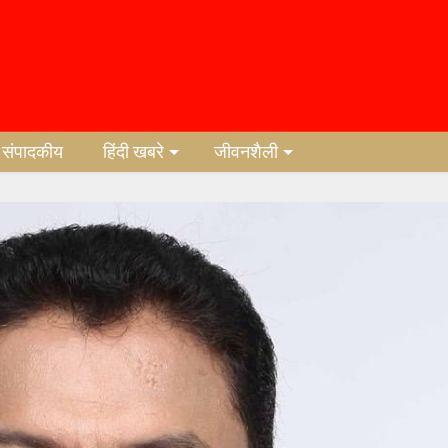
संपादकीय
हिंदी खबरे
जीवनशैली