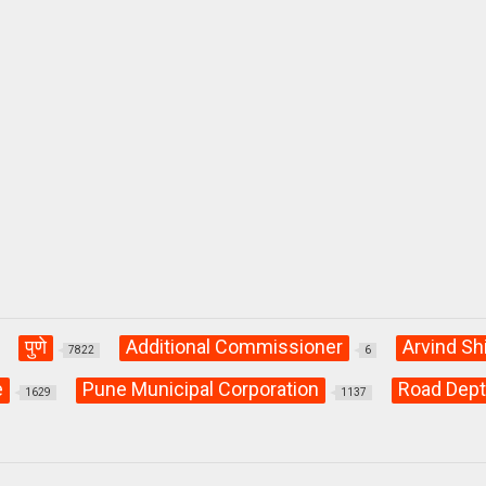
पुणे
Additional Commissioner
Arvind Sh
7822
6
e
Pune Municipal Corporation
Road Dep
1629
1137