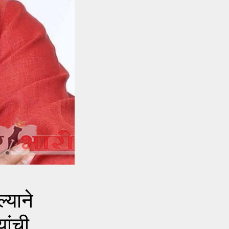
्याने
यांची