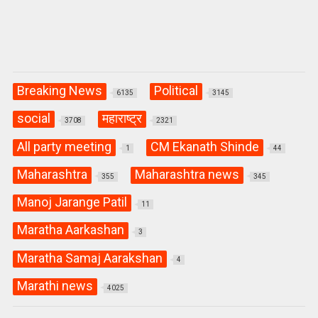
Breaking News
Political
6135
3145
social
महाराष्ट्र
3708
2321
All party meeting
CM Ekanath Shinde
1
44
Maharashtra
Maharashtra news
355
345
Manoj Jarange Patil
11
Maratha Aarkashan
3
Maratha Samaj Aarakshan
4
Marathi news
4025