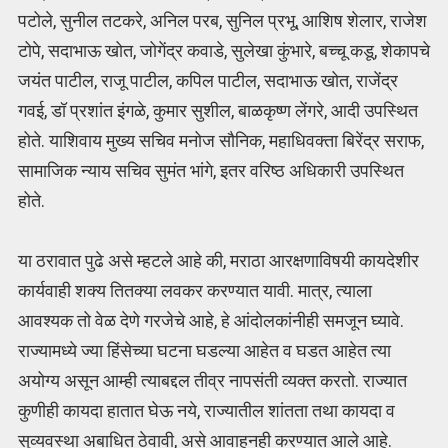
पटोले, सुनील तटकरे, अनिल परब, सुनिल प्रभू, आशिष शेलार, राजेश
टोपे, सदाभाऊ खोत, जोगेंद्र कवाडे, सुलेखा कुंभारे, बच्चू कडू, शेकापचे
जयंत पाटील, राजू पाटील, कपिल पाटील, सदाभाऊ खोत, राजेंद्र
गवई, डॉ प्रशांत इंगळे, कुमार सुशील, बाळकृष्ण लेंगरे, आदी उपस्थित
होते. याशिवाय मुख्य सचिव मनोज सौनिक, महाधिवक्ता बिरेंद्र सराफ,
सामाजिक न्याय सचिव सुमंत भांगे, इतर वरिष्ठ अधिकारी उपस्थित
होते.
या ठरावात पुढे असे म्हटले आहे की, मराठा आरक्षणाविषयी कायदेशीर
कार्यवाही शक्य तितक्या लवकर करण्यात यावी. मात्र, त्याला
आवश्यक तो वेळ देणे गरजेचे आहे, हे आंदोलकांनीही समजून घ्यावे.
राज्यामध्ये ज्या हिंसेच्या घटना घडल्या आहेत व घडत आहेत त्या
अयोग्य असून आम्ही त्याबद्दल तीव्र नापसंती व्यक्त करतो. राज्यात
कुणीही कायदा हातात घेऊ नये, राज्यातील शांतता तथा कायदा व
सुव्यवस्था अबाधित ठेवावी, असे आवाहनही करण्यात आले आहे.