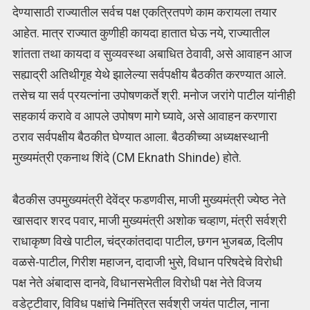
देण्यासाठी राज्यातील सर्वच पक्ष एकत्रितपणे काम करायला तयार
आहेत. मात्र राज्यात कुणीही कायदा हातात घेऊ नये, राज्यातील
शांतता तथा कायदा व सुव्यवस्था अबाधित ठेवावी, असे आवाहन आज
सह्याद्री अतिथीगृह येथे झालेल्या सर्वपक्षीय बैठकीत करण्यात आले.
तसेच या सर्व प्रयत्नांना उपोषणकर्ते श्री. मनोज जरांगे पाटील यांनीही
सहकार्य करावे व आपले उपोषण मागे घ्यावे, असे आवाहन करणारा
ठराव सर्वपक्षीय बैठकीत घेण्यात आला. बैठकीच्या अध्यक्षस्थानी
मुख्यमंत्री एकनाथ शिंदे (CM Eknath Shinde) होते.
बैठकीस उपमुख्यमंत्री देवेंद्र फडणवीस, माजी मुख्यमंत्री ज्येष्ठ नेते
खासदार शरद पवार, माजी मुख्यमंत्री अशोक चव्हाण, मंत्री सर्वश्री
राधाकृष्ण विखे पाटील, चंद्रकांतदादा पाटील, छगन भुजबळ, दिलीप
वळसे-पाटील, गिरीश महाजन, दादाजी भुसे, विधान परिषदेचे विरोधी
पक्ष नेते अंबादास दानवे, विधानसभेतील विरोधी पक्ष नेते विजय
वडेट्टीवार, विविध पक्षांचे निमंत्रित सर्वश्री जयंत पाटील, नाना