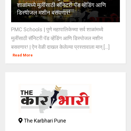
शाळांमध्ये मुलींसाठी सॅनिटरी पॅड व्हेंडिंग आणि
डिस्पोजल मशीन बसवणार!
PMC Schools | पुणे महापालिकेच्या सर्व शाळांमध्ये
मुलींसाठी सॅनिटरी पॅड व्हेंडिंग आणि डिस्पोजल मशीन
बसवणार! | ऐन वेळी दाखल केलेल्या प्रस्तावाला मान् [...]
Read More
The Karbhari Pune