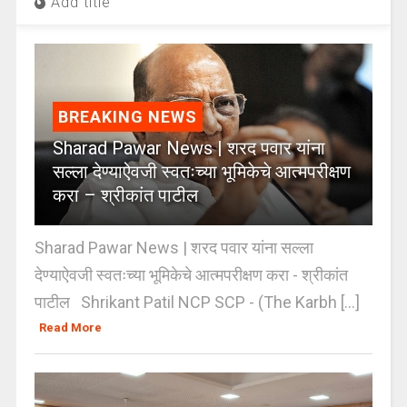
Add title
BREAKING NEWS
Sharad Pawar News | शरद पवार यांना
सल्ला देण्याऐवजी स्वतःच्या भूमिकेचे आत्मपरीक्षण
करा – श्रीकांत पाटील
Sharad Pawar News | शरद पवार यांना सल्ला
देण्याऐवजी स्वतःच्या भूमिकेचे आत्मपरीक्षण करा - श्रीकांत
पाटील Shrikant Patil NCP SCP - (The Karbh [...]
Read More