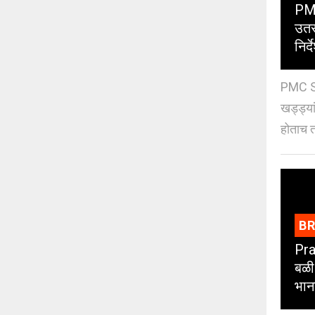
PMC
उतर
निर्द
PMC St
खड्ड्या
होताच त
B
Pra
बळी
भान