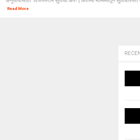
अनुयायांसाठी ‘विजयस्तंभ सुविधा’ॲप! | ॲपच्या माध्यमातून सुविधांपर्यंत
Read More
RECE