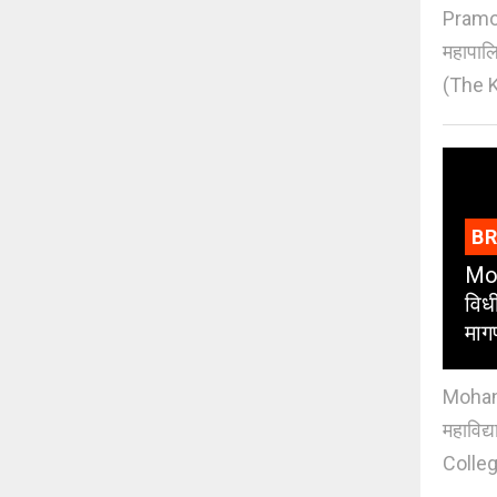
Pramod
महापाल
(The K
B
Moh
विधी
माग
Mohan J
महाविद्
Colleg