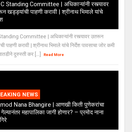
 Standing Committee | अधिकाऱ्यांनी रस्त्यावर
ून खड्ड्यांची पाहणी करावी | श्रीनाथ भिमाले यांचे
ेश
anding Committee | अधिकाऱ्यांनी रस्त्यावर उतरून
ंची पाहणी करावी | श्रीनाथ भिमाले यांचे निर्देश पावसाचा जोर कमी
ातडीने दुरुस्ती कर [...]
Read More
REAKING NEWS
mod Nana Bhangire | आणखी किती पुणेकरांचा
 गेल्यानंतर महापालिका जागी होणार? – प्रमोद नाना
गिरे