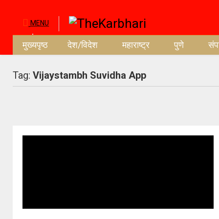
MENU
मुख्यपृष्ठ
देश/विदेश
महाराष्ट्र
पुणे
सं
Tag:
Vijaystambh Suvidha App