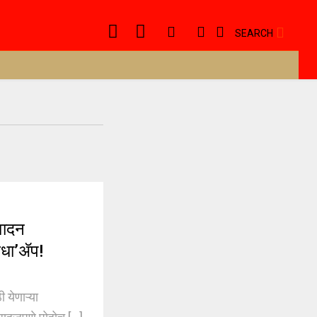
SEARCH
वादन
विधा’ॲप!
येणाऱ्या