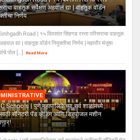
राचा वाहतूक सर्वेक्षण अहवाल द्या | वाहतूक वॉर्डन
क्तीचा निर्णय
inhgadh Road | १५ दिवसांत सिंहगड रस्ता परिसराचा वाहतूक
ण अहवाल द्या | वाहतूक वॉर्डन नियुक्तीचा निर्णय | महापौर मंजूषा
यांचे पोल [...]
Read More
MINISTRATIVE
 Schools | पुणे महापालिकेच्या सर्व शाळांमध्ये
ंसाठी सॅनिटरी पॅड व्हेंडिंग आणि डिस्पोजल मशीन
णार!