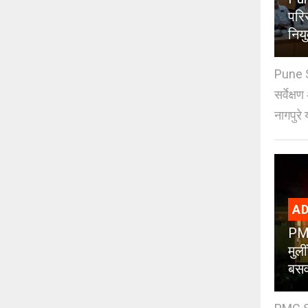
परिस
नियु
Pune S
सर्वेक्ष
नागपुरे 
AD
PMC
मुली
बसव