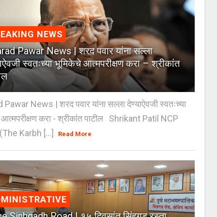
REAKING NEWS
rad Pawar News | शरद पवार यांना सल्ला
याऐवजी स्वतःच्या भूमिकेचे आत्मपरीक्षण करा – श्रीकांत
ील
 Pawar News | शरद पवार यांना सल्ला देण्याऐवजी स्वतःच्या
े आत्मपरीक्षण करा - श्रीकांत पाटील Shrikant Patil NCP
(The Karbh [...]
Read More
MINISTRATIVE
e Sinhgadh Road | १५ दिवसांत सिंहगड रस्ता