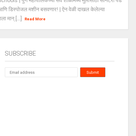
ools | पुणे महापालिकेच्या सर्व शाळांमध्ये मुलींसाठी सॅनिटरी पॅड
ंग आणि डिस्पोजल मशीन बसवणार! | ऐन वेळी दाखल केलेल्या
ाला मान् [...]
Read More
SUBSCRIBE