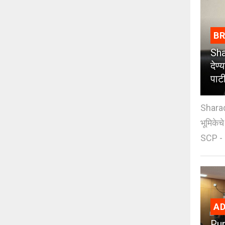
B
Sha
देण्
पाट
Sharad
भूमिकेच
SCP - 
AD
Pun