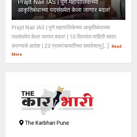
Prajit Nair IAS | पुणे महापालिकेच्या
आकृतिबंधाच्या पदसंख्येत केला जाणार बदल!
Prajit Nair IAS | पुणे महापालिकेच्या आकृतिबंधाच्या
पदसंख्येत केला जाणार बदल! | 10 दिवसांत माहिती सादर
करण्याचे आदेश | 23 ग्रामपंचायतींच्या समावेशामु [...]
Read
More
The Karbhari Pune