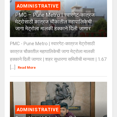
ADMINISTRATIVE
PMC – Pune Metro | स्वारगेट-कात्रज
मेट्रोसाठी कात्रज चौकातील महापालिकेची
जागा मेट्रोला मालकी हक्काने दिली जाणार
PMC - Pune Metro | स्वारगेट-कात्रज मेट्रोसाठी
कात्रज चौकातील महापालिकेची जागा मेट्रोला मालकी
हक्काने दिली जाणार | शहर सुधारणा समितीची मान्यता | 1.67
[...]
Read More
ADMINISTRATIVE