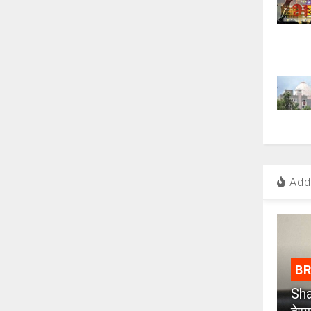
Add 
B
Sha