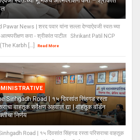
याऐवजी स्वतःच्या भूमिकेचे आत्मपरीक्षण करा – श्रीकांत
ील
 Pawar News | शरद पवार यांना सल्ला देण्याऐवजी स्वतःच्या
े आत्मपरीक्षण करा - श्रीकांत पाटील Shrikant Patil NCP
(The Karbh [...]
Read More
MINISTRATIVE
e Sinhgadh Road | १५ दिवसांत सिंहगड रस्ता
राचा वाहतूक सर्वेक्षण अहवाल द्या | वाहतूक वॉर्डन
क्तीचा निर्णय
inhgadh Road | १५ दिवसांत सिंहगड रस्ता परिसराचा वाहतूक