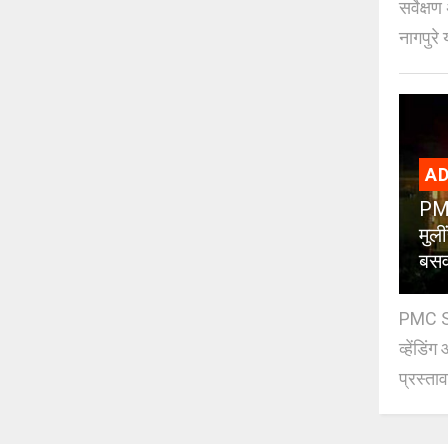
सर्वेक्ष
नागपुरे 
AD
PMC
मुली
बसव
PMC Sch
व्हेंडि
प्रस्ताव