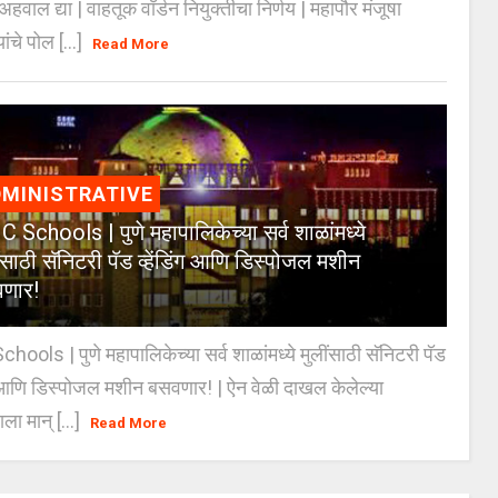
ण अहवाल द्या | वाहतूक वॉर्डन नियुक्तीचा निर्णय | महापौर मंजूषा
यांचे पोल [...]
Read More
MINISTRATIVE
 Schools | पुणे महापालिकेच्या सर्व शाळांमध्ये
ंसाठी सॅनिटरी पॅड व्हेंडिंग आणि डिस्पोजल मशीन
णार!
ools | पुणे महापालिकेच्या सर्व शाळांमध्ये मुलींसाठी सॅनिटरी पॅड
ंग आणि डिस्पोजल मशीन बसवणार! | ऐन वेळी दाखल केलेल्या
ाला मान् [...]
Read More