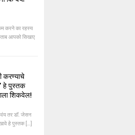
 करने का रहस्य
ं किताब आपको सिखाए
करण्याचे
 हे पुस्तक
हाला शिकवेल!
ंय तर डॉ. जेसन
े हे पुस्तक [...]