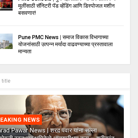
मुलींसाठी सॅनिटरी पॅड व्हेंडिंग आणि डिस्पोजल मशीन
बसवणार!
Pune PMC News | समाज विकास विभागाच्या
योजनांसाठी उत्पन्न मर्यादा वाढवण्याच्या प्रस्तावाला
मान्यता
title
REAKING NEWS
rad Pawar News | शरद पवार यांना सल्ला