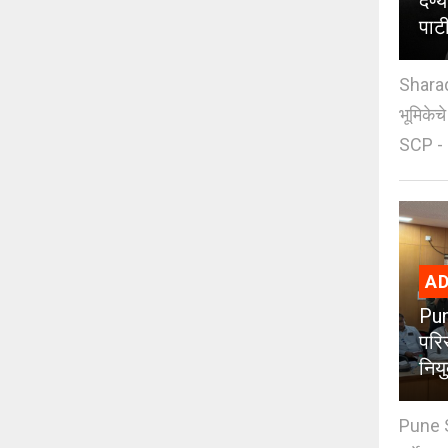
देण्
पाट
Sharad
भूमिकेच
SCP - 
AD
Pun
परिस
नियु
Pune S