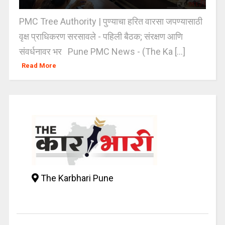
PMC Tree Authority | पुण्याचा हरित वारसा जपण्यासाठी
वृक्ष प्राधिकरण सरसावले - पहिली बैठक; संरक्षण आणि
संवर्धनावर भर Pune PMC News - (The Ka [...]
Read More
The Karbhari Pune