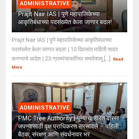
ADMINISTRATIVE
Prajit Nair IAS | पुणे महापालिकेच्या
आकृतिबंधाच्या पदसंख्येत केला जाणार बदल!
Prajit Nair IAS | पुणे महापालिकेच्या आकृतिबंधाच्या
पदसंख्येत केला जाणार बदल! | 10 दिवसांत माहिती सादर
करण्याचे आदेश | 23 ग्रामपंचायतींच्या समावेशामु [...]
Read
More
ADMINISTRATIVE
PMC Tree Authority | पुण्याचा हरित वारसा
जपण्यासाठी वृक्ष प्राधिकरण सरसावले – पहिली
बैठक; संरक्षण आणि संवर्धनावर भर