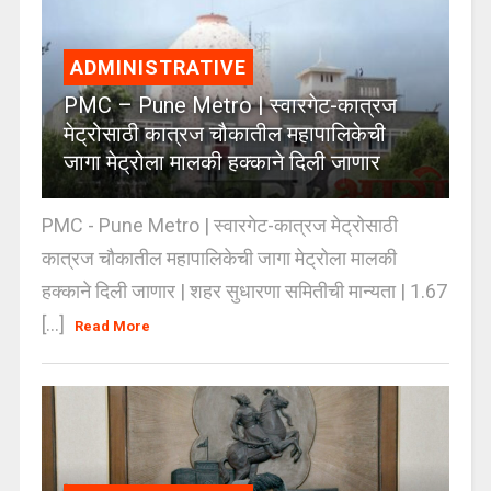
ADMINISTRATIVE
PMC – Pune Metro | स्वारगेट-कात्रज
मेट्रोसाठी कात्रज चौकातील महापालिकेची
जागा मेट्रोला मालकी हक्काने दिली जाणार
PMC - Pune Metro | स्वारगेट-कात्रज मेट्रोसाठी
कात्रज चौकातील महापालिकेची जागा मेट्रोला मालकी
हक्काने दिली जाणार | शहर सुधारणा समितीची मान्यता | 1.67
[...]
Read More