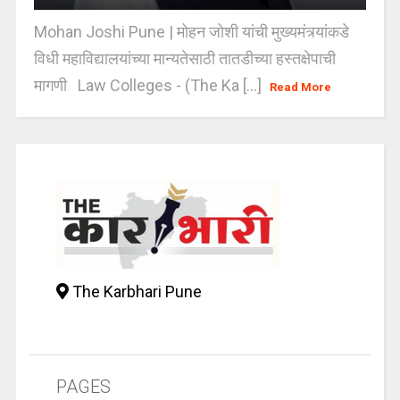
Mohan Joshi Pune | मोहन जोशी यांची मुख्यमंत्र्यांकडे
विधी महाविद्यालयांच्या मान्यतेसाठी तातडीच्या हस्तक्षेपाची
मागणी Law Colleges - (The Ka [...]
Read More
The Karbhari Pune
PAGES