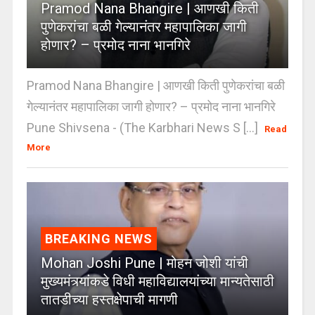
Pramod Nana Bhangire | आणखी किती
पुणेकरांचा बळी गेल्यानंतर महापालिका जागी
होणार? – प्रमोद नाना भानगिरे
Pramod Nana Bhangire | आणखी किती पुणेकरांचा बळी
गेल्यानंतर महापालिका जागी होणार? – प्रमोद नाना भानगिरे
Pune Shivsena - (The Karbhari News S [...]
Read
More
BREAKING NEWS
Mohan Joshi Pune | मोहन जोशी यांची
मुख्यमंत्र्यांकडे विधी महाविद्यालयांच्या मान्यतेसाठी
तातडीच्या हस्तक्षेपाची मागणी