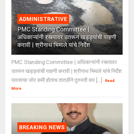
ADMINISTRATIVE
PMC Standing Committee |
अधिकाऱ्यांनी रस्त्यावर उतरून खड्ड्यांची पाहणी
करावी | श्रीनाथ भिमाले यांचे निर्देश
PMC Standing Committee | अधिकाऱ्यांनी रस्त्यावर
उतरून खड्ड्यांची पाहणी करावी | श्रीनाथ भिमाले यांचे निर्देश
पावसाचा जोर कमी होताच तातडीने दुरुस्ती कर [...]
Read
More
BREAKING NEWS