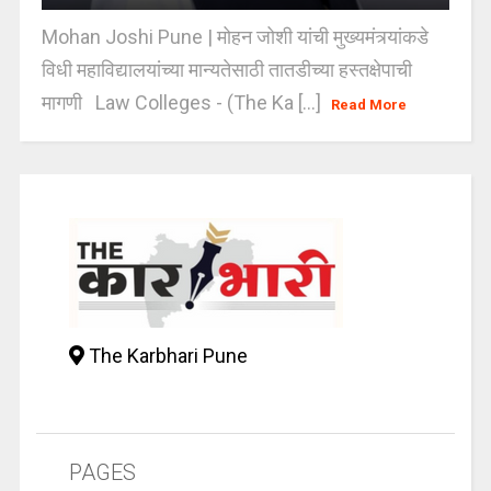
Mohan Joshi Pune | मोहन जोशी यांची मुख्यमंत्र्यांकडे
विधी महाविद्यालयांच्या मान्यतेसाठी तातडीच्या हस्तक्षेपाची
मागणी Law Colleges - (The Ka [...]
Read More
The Karbhari Pune
PAGES