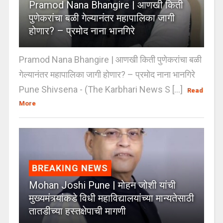
Pramod Nana Bhangire | आणखी किती
पुणेकरांचा बळी गेल्यानंतर महापालिका जागी
होणार? – प्रमोद नाना भानगिरे
Pramod Nana Bhangire | आणखी किती पुणेकरांचा बळी
गेल्यानंतर महापालिका जागी होणार? – प्रमोद नाना भानगिरे
Pune Shivsena - (The Karbhari News S [...]
Read
More
BREAKING NEWS
Mohan Joshi Pune | मोहन जोशी यांची
मुख्यमंत्र्यांकडे विधी महाविद्यालयांच्या मान्यतेसाठी
तातडीच्या हस्तक्षेपाची मागणी