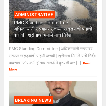
ADMINISTRATIVE
PMC Standing Committee |
अधिकाऱ्यांनी रस्त्यावर उतरून खड्ड्यांची पाहणी
करावी | श्रीनाथ भिमाले यांचे निर्देश
PMC Standing Committee | अधिकाऱ्यांनी रस्त्यावर
उतरून खड्ड्यांची पाहणी करावी | श्रीनाथ भिमाले यांचे निर्देश
पावसाचा जोर कमी होताच तातडीने दुरुस्ती कर [...]
Read
More
BREAKING NEWS