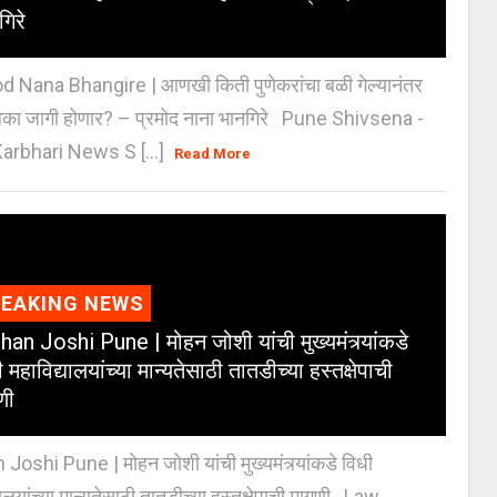
गिरे
 Nana Bhangire | आणखी किती पुणेकरांचा बळी गेल्यानंतर
िका जागी होणार? – प्रमोद नाना भानगिरे Pune Shivsena -
arbhari News S [...]
Read More
REAKING NEWS
an Joshi Pune | मोहन जोशी यांची मुख्यमंत्र्यांकडे
 महाविद्यालयांच्या मान्यतेसाठी तातडीच्या हस्तक्षेपाची
णी
oshi Pune | मोहन जोशी यांची मुख्यमंत्र्यांकडे विधी
यालयांच्या मान्यतेसाठी तातडीच्या हस्तक्षेपाची मागणी Law