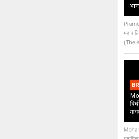
भान
Pramod
महापाल
(The K
B
Moh
विधी
माग
Mohan J
महाविद्