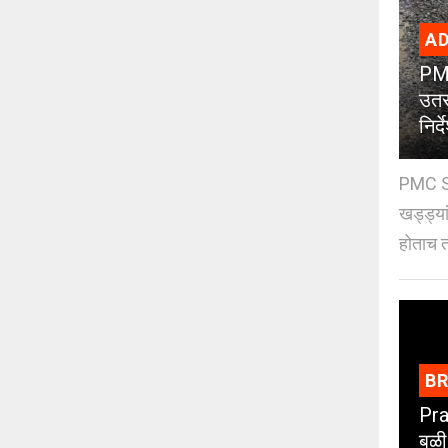
AD
PMC
उतर
निर्द
PMC St
खड्ड्या
होताच त
B
Pra
बळी