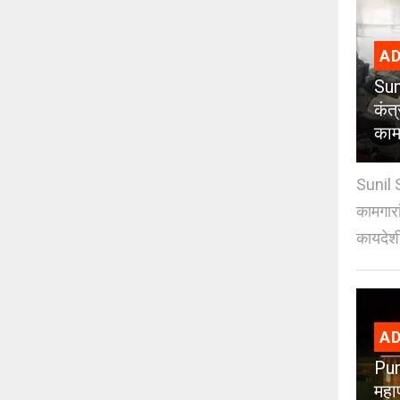
AD
Sun
कंत
कामग
Sunil 
कामगारा
कायदेशी
AD
Pun
महा