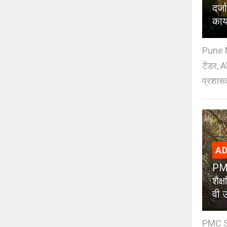
दर्
काय
Pune M
टेंडर, 
प्रशासक
AD
PMC
शैक
वी उ
PMC Sc