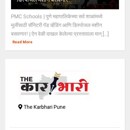
PMC Schools | पुणे महापालिकेच्या सर्व शाळांमध्ये
मुलींसाठी सॅनिटरी पॅड व्हेंडिंग आणि डिस्पोजल मशीन
बसवणार! | ऐन वेळी दाखल केलेल्या प्रस्तावाला मान् [...]
Read More
The Karbhari Pune