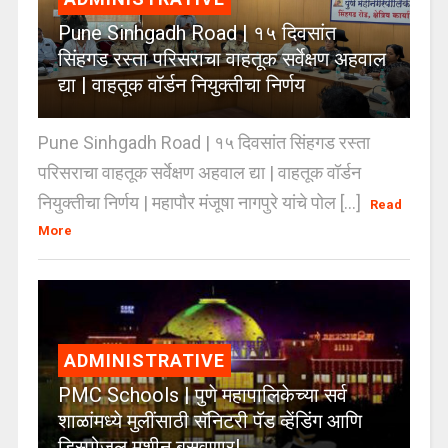
Pune Sinhgadh Road | १५ दिवसांत
सिंहगड रस्ता परिसराचा वाहतूक सर्वेक्षण अहवाल
द्या | वाहतूक वॉर्डन नियुक्तीचा निर्णय
Pune Sinhgadh Road | १५ दिवसांत सिंहगड रस्ता
परिसराचा वाहतूक सर्वेक्षण अहवाल द्या | वाहतूक वॉर्डन
नियुक्तीचा निर्णय | महापौर मंजूषा नागपुरे यांचे पोल [...]
Read
More
ADMINISTRATIVE
PMC Schools | पुणे महापालिकेच्या सर्व
शाळांमध्ये मुलींसाठी सॅनिटरी पॅड व्हेंडिंग आणि
डिस्पोजल मशीन बसवणार!