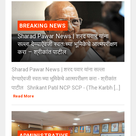
BREAKING NEWS
Sharad Pawar News | शरद पवार यांना
सल्ला देण्याऐवजी स्वतःच्या भूमिकेचे आत्मपरीक्षण
करा – श्रीकांत पाटील
Sharad Pawar News | शरद पवार यांना सल्ला
देण्याऐवजी स्वतःच्या भूमिकेचे आत्मपरीक्षण करा - श्रीकांत
पाटील Shrikant Patil NCP SCP - (The Karbh [...]
Read More
ADMINISTRATIVE