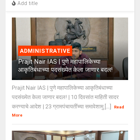
Add title
ADMINISTRATIVE
Prajit Nair IAS | पुणे महापालिकेच्या
आकृतिबंधाच्या पदसंख्येत केला जाणार बदल!
Prajit Nair IAS | पुणे महापालिकेच्या आकृतिबंधाच्या
पदसंख्येत केला जाणार बदल! | 10 दिवसांत माहिती सादर
करण्याचे आदेश | 23 ग्रामपंचायतींच्या समावेशामु [...]
Read
More