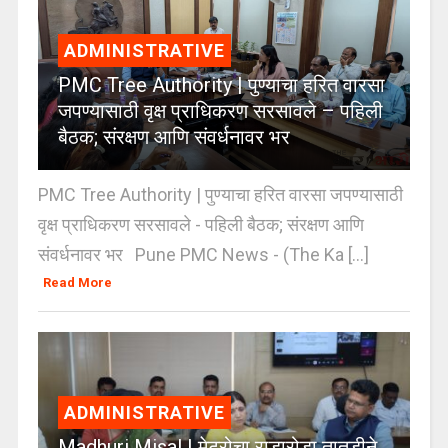
ADMINISTRATIVE
PMC Tree Authority | पुण्याचा हरित वारसा
जपण्यासाठी वृक्ष प्राधिकरण सरसावले – पहिली
बैठक; संरक्षण आणि संवर्धनावर भर
PMC Tree Authority | पुण्याचा हरित वारसा जपण्यासाठी
वृक्ष प्राधिकरण सरसावले - पहिली बैठक; संरक्षण आणि
संवर्धनावर भर Pune PMC News - (The Ka [...]
Read More
ADMINISTRATIVE
Madhuri Misal | मेट्रोचा राडारोडा तातडीने