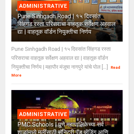
ADMINISTRATIVE
Pune Sinhgadh Road | १५ दिवसांत
सिंहगड रस्ता परिसराचा वाहतूक सर्वेक्षण अहवाल
द्या | वाहतूक वॉर्डन नियुक्तीचा निर्णय
Pune Sinhgadh Road | १५ दिवसांत सिंहगड रस्ता
परिसराचा वाहतूक सर्वेक्षण अहवाल द्या | वाहतूक वॉर्डन
नियुक्तीचा निर्णय | महापौर मंजूषा नागपुरे यांचे पोल [...]
Read
More
ADMINISTRATIVE
PMC Schools | पुणे महापालिकेच्या सर्व
शाळांमध्ये मुलींसाठी सॅनिटरी पॅड व्हेंडिंग आणि