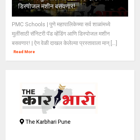
डिस्पोजल मशीन बसवणार!
PMC Schools | पुणे महापालिकेच्या सर्व शाळांमध्ये
मुलींसाठी सॅनिटरी पॅड व्हेंडिंग आणि डिस्पोजल मशीन
बसवणार! | ऐन वेळी दाखल केलेल्या प्रस्तावाला मान् [...]
Read More
The Karbhari Pune