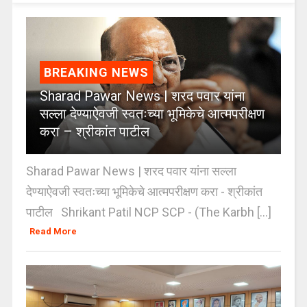
BREAKING NEWS
Sharad Pawar News | शरद पवार यांना
सल्ला देण्याऐवजी स्वतःच्या भूमिकेचे आत्मपरीक्षण
करा – श्रीकांत पाटील
Sharad Pawar News | शरद पवार यांना सल्ला
देण्याऐवजी स्वतःच्या भूमिकेचे आत्मपरीक्षण करा - श्रीकांत
पाटील Shrikant Patil NCP SCP - (The Karbh [...]
Read More