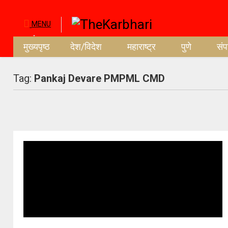
MENU
मुख्यपृष्ठ
देश/विदेश
महाराष्ट्र
पुणे
सं
Tag:
Pankaj Devare PMPML CMD