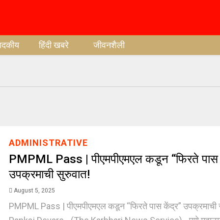
पादकीय
हिंदी खबरे
जीवनशैली
ADMINISTRATIVE
PMPML Pass | पीएमपीएमएल कडून “फिरते पास क
उपक्रमाची सुरुवात!
August 5, 2025
PMPML Pass | पीएमपीएमएल कडून “फिरते पास केंद्र” उपक्रमाची