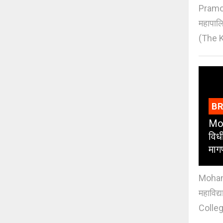
Pramod
महापाल
(The K
B
Moh
विधी
माग
Mohan J
महाविद्
Colleg