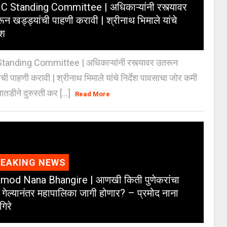
 Standing Committee | अधिकाऱ्यांनी रस्त्यावर
ून खड्ड्यांची पाहणी करावी | श्रीनाथ भिमाले यांचे
ेश
anding Committee | अधिकाऱ्यांनी रस्त्यावर उतरून
ंची पाहणी करावी | श्रीनाथ भिमाले यांचे निर्देश पावसाचा जोर कमी
ातडीने दुरुस्ती कर [...]
Read More
REAKING NEWS
mod Nana Bhangire | आणखी किती पुणेकरांचा
 गेल्यानंतर महापालिका जागी होणार? – प्रमोद नाना
गिरे