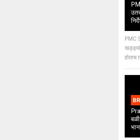
PMC
उतर
निर्द
PMC St
खड्ड्या
होताच त
B
Pra
बळी
भान