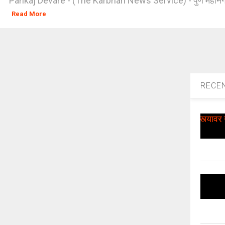
Pankaj Devare - (The Karbhari News Service) - पुणे महानगर 
Read More
RECE