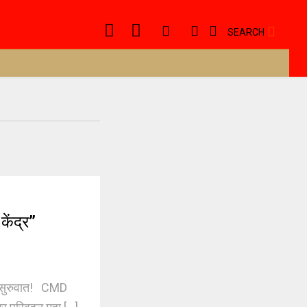
SEARCH
ेंद्र”
 सुरुवात! CMD