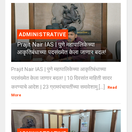
ADMINISTRATIVE
Prajit Nair IAS | पुणे महापालिकेच्या
आकृतिबंधाच्या पदसंख्येत केला जाणार बदल!
Prajit Nair IAS | पुणे महापालिकेच्या आकृतिबंधाच्या
पदसंख्येत केला जाणार बदल! | 10 दिवसांत माहिती सादर
करण्याचे आदेश | 23 ग्रामपंचायतींच्या समावेशामु [...]
Read
More