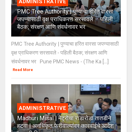
ADMINISTRATIVE
PMC Tree Authority | पुण्याचा हरित वारसा
जपण्यासाठी वृक्ष प्राधिकरण सरसावले – पहिली
बैठक; संरक्षण आणि संवर्धनावर भर
PMC Tree Authority | पुण्याचा हरित वारसा जपण्यासाठी
वृक्ष प्राधिकरण सरसावले - पहिली बैठक; संरक्षण आणि
संवर्धनावर भर Pune PMC News - (The Ka [...]
Read More
ADMINISTRATIVE
Madhuri Misal | मेट्रोचा राडारोडा तातडीने
हटवा | अनधिकृत फेरीवाल्यांवर कारवाईचे आदेश