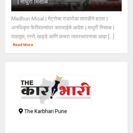
| माधुरी मिसाळ
Madhuri Misal | मेट्रोचा राडारोडा तातडीने हटवा |
अनधिकृत फेरीवाल्यांवर कारवाईचे आदेश | माधुरी मिसाळ |
वाहतूक, रस्ते, खड्डे आणि कचरा व्यवस्थापनाचा आढा [...]
Read More
The Karbhari Pune