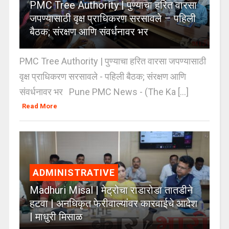
PMC Tree Authority | पुण्याचा हरित वारसा
जपण्यासाठी वृक्ष प्राधिकरण सरसावले – पहिली
बैठक; संरक्षण आणि संवर्धनावर भर
PMC Tree Authority | पुण्याचा हरित वारसा जपण्यासाठी
वृक्ष प्राधिकरण सरसावले - पहिली बैठक; संरक्षण आणि
संवर्धनावर भर Pune PMC News - (The Ka [...]
Read More
ADMINISTRATIVE
Madhuri Misal | मेट्रोचा राडारोडा तातडीने
हटवा | अनधिकृत फेरीवाल्यांवर कारवाईचे आदेश
| माधुरी मिसाळ