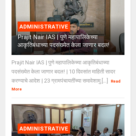
ADMINISTRATIVE
Prajit Nair IAS | पुणे महापालिकेच्या
आकृतिबंधाच्या पदसंख्येत केला जाणार बदल!
Prajit Nair IAS | पुणे महापालिकेच्या आकृतिबंधाच्या
पदसंख्येत केला जाणार बदल! | 10 दिवसांत माहिती सादर
करण्याचे आदेश | 23 ग्रामपंचायतींच्या समावेशामु [...]
Read
More
ADMINISTRATIVE