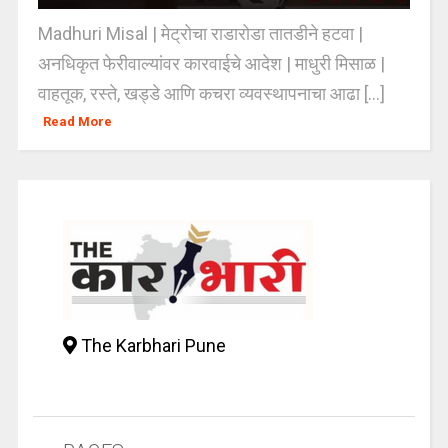
Madhuri Misal | मेट्रोचा राडारोडा तातडीने हटवा |
अनधिकृत फेरीवाल्यांवर कारवाईचे आदेश | माधुरी मिसाळ |
वाहतूक, रस्ते, खड्डे आणि कचरा व्यवस्थापनाचा आढा [...]
Read More
The Karbhari Pune