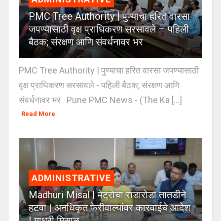
PMC Tree Authority | पुण्याचा हरित वारसा
जपण्यासाठी वृक्ष प्राधिकरण सरसावले – पहिली
बैठक; संरक्षण आणि संवर्धनावर भर
PMC Tree Authority | पुण्याचा हरित वारसा जपण्यासाठी
वृक्ष प्राधिकरण सरसावले - पहिली बैठक; संरक्षण आणि
संवर्धनावर भर Pune PMC News - (The Ka [...]
Read More
ADMINISTRATIVE
Madhuri Misal | मेट्रोचा राडारोडा तातडीने
हटवा | अनधिकृत फेरीवाल्यांवर कारवाईचे आदेश
| माधुरी मिसाळ