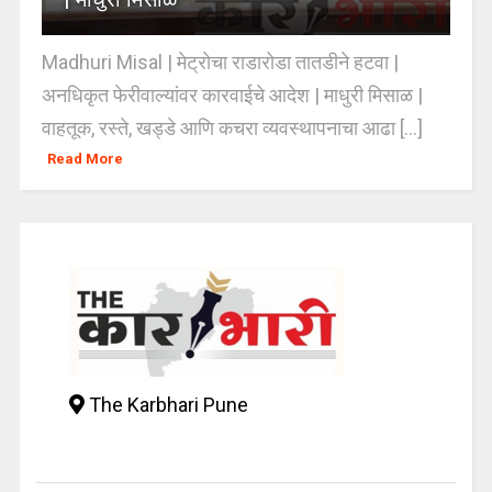
Madhuri Misal | मेट्रोचा राडारोडा तातडीने हटवा |
अनधिकृत फेरीवाल्यांवर कारवाईचे आदेश | माधुरी मिसाळ |
वाहतूक, रस्ते, खड्डे आणि कचरा व्यवस्थापनाचा आढा [...]
Read More
The Karbhari Pune