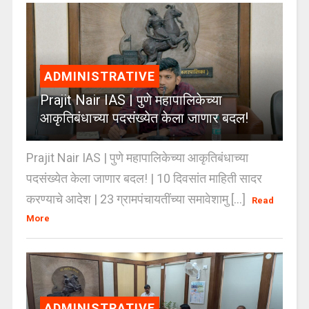
ADMINISTRATIVE
Prajit Nair IAS | पुणे महापालिकेच्या
आकृतिबंधाच्या पदसंख्येत केला जाणार बदल!
Prajit Nair IAS | पुणे महापालिकेच्या आकृतिबंधाच्या
पदसंख्येत केला जाणार बदल! | 10 दिवसांत माहिती सादर
करण्याचे आदेश | 23 ग्रामपंचायतींच्या समावेशामु [...]
Read
More
ADMINISTRATIVE